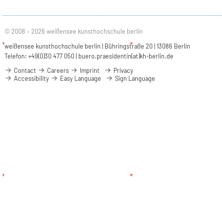
© 2008 – 2026 weißensee kunsthochschule berlin
weißensee kunsthochschule berlin | Bühringstraße 20 | 13086 Berlin
Telefon: +49(0)30 477 050 |
buero.praesidentin(at)kh-berlin.de
Contact
Careers
Imprint
Privacy
Accessibility
Easy Language
Sign Language