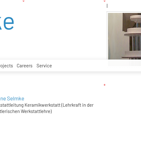
|
ke
rojects
Careers
Service
ine Selmke
stattleitung Keramikwerkstatt (Lehrkraft in der
tlerischen Werkstattlehre)