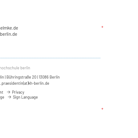
selmke.de
berlin.de
hochschule berlin
n | Bühringstraße 20 | 13086 Berlin
.praesidentin(at)kh-berlin.de
nt
Privacy
age
Sign Language