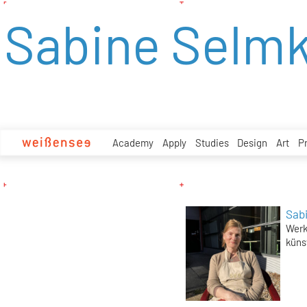
zum
Sabine Selm
Inhalt
Academy
Apply
Studies
Design
Art
P
Sab
Werk
küns