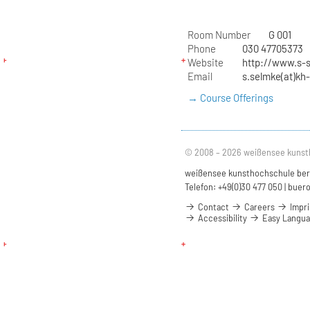
Room Number
G 001
Phone
030 47705373
Website
http://www.s-
Email
s.selmke(at)kh-
→ Course Offerings
© 2008 – 2026 weißensee kunst
weißensee kunsthochschule berli
Telefon: +49(0)30 477 050 |
buero
Contact
Careers
Impri
Accessibility
Easy Langu