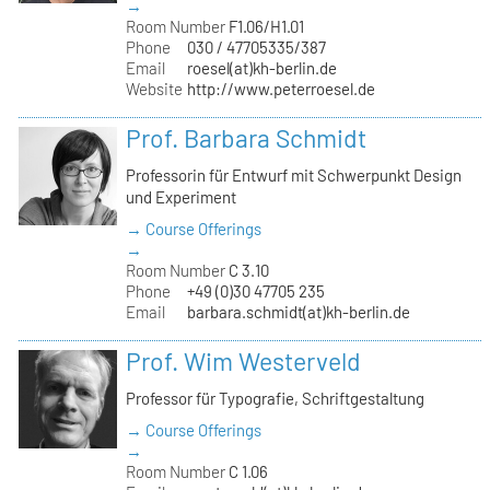
→
Room Number
F1.06/H1.01
Phone
030 / 47705335/387
Email
roesel(at)kh-berlin.de
Website
http://www.peterroesel.de
Prof. Barbara Schmidt
Professorin für Entwurf mit Schwerpunkt Design
und Experiment
→ Course Offerings
→
Room Number
C 3.10
Phone
+49 (0)30 47705 235
Email
barbara.schmidt(at)kh-berlin.de
Prof. Wim Westerveld
Professor für Typografie, Schriftgestaltung
→ Course Offerings
→
Room Number
C 1.06