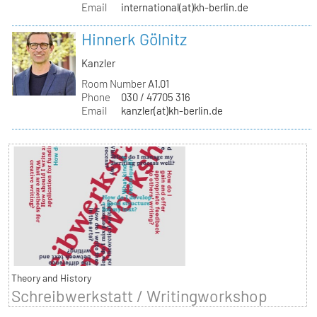
Email
international(at)kh-berlin.de
Hinnerk Gölnitz
Kanzler
Room Number
A1.01
Phone
030 / 47705 316
Email
kanzler(at)kh-berlin.de
Theory and History
Schreibwerkstatt / Writingworkshop