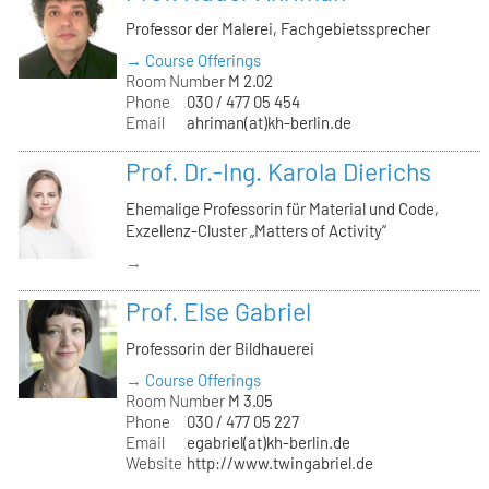
Professor der Malerei, Fachgebietssprecher
→ Course Offerings
Room Number
M 2.02
Phone
030 / 477 05 454
Email
ahriman(at)kh-berlin.de
Prof. Dr.-Ing. Karola Dierichs
Ehemalige Professorin für Material und Code,
Exzellenz-Cluster „Matters of Activity“
→
Prof. Else Gabriel
Professorin der Bildhauerei
→ Course Offerings
Room Number
M 3.05
Phone
030 / 477 05 227
Email
egabriel(at)kh-berlin.de
Website
http://www.twingabriel.de