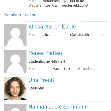
Email
westerveld(at)kh-berlin.de
Website
https://wimwesterveld.com/
Members students
Alissa Marlen Epple
Email
alissamarlen.epple(at)stud.kh-berlin.de
Renee Klaßen
Studentische Hilfskraft
Email
renee.klassen(at)stud.kh-berlin.de
Una Preuß
Studentin
Hannah Lucie Sammann