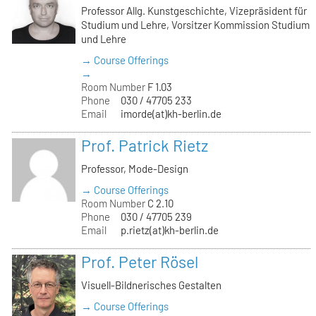
Professor Allg. Kunstgeschichte, Vizepräsident für
Studium und Lehre, Vorsitzer Kommission Studium
und Lehre
→ Course Offerings
→
Room Number
F 1.03
Phone
030 / 47705 233
Email
imorde(at)kh-berlin.de
Prof. Patrick Rietz
Professor, Mode-Design
→ Course Offerings
Room Number
C 2.10
Phone
030 / 47705 239
Email
p.rietz(at)kh-berlin.de
Prof. Peter Rösel
Visuell-Bildnerisches Gestalten
→ Course Offerings