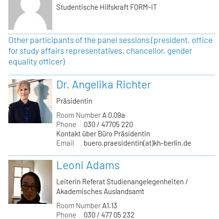
Studentische Hilfskraft FORM-IT
Other participants of the panel sessions (president, office
for study affairs representatives, chancellor, gender
equality officer)
Dr. Angelika Richter
Präsidentin
Room Number
A 0.09a
Phone
030 / 47705 220
Kontakt über Büro Präsidentin
Email
buero.praesidentin(at)kh-berlin.de
Leoni Adams
Leiterin Referat Studienangelegenheiten /
Akademisches Auslandsamt
Room Number
A1.13
Phone
030 / 477 05 232