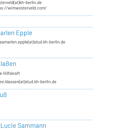
terveld(at)kh-berlin.de
ps://wimwesterveld.com/
Marlen Epple
ssamarlen.epple(at)stud.kh-berlin.de
Klaßen
 Hilfskraft
ee.klassen(at)stud.kh-berlin.de
euß
 Lucie Sammann