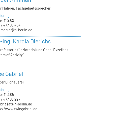
er Malerei, Fachgebietssprecher
ferings
er
M 2.02
 / 477 05 454
iman(at)kh-berlin.de
.-Ing. Karola Dierichs
ofessorin für Material und Code, Exzellenz-
ers of Activity“
se Gabriel
der Bildhauerei
ferings
er
M 3.05
 / 477 05 227
briel(at)kh-berlin.de
p://www.twingabriel.de