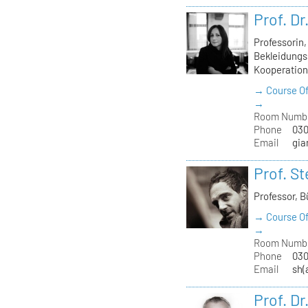
Prof. D
Professorin
Bekleidungss
Kooperation
→ Course Of
→
Room Numb
Phone
030
Email
gia
Prof. S
Professor, 
→ Course Of
→
Room Numb
Phone
030
Email
sh(
Prof. D