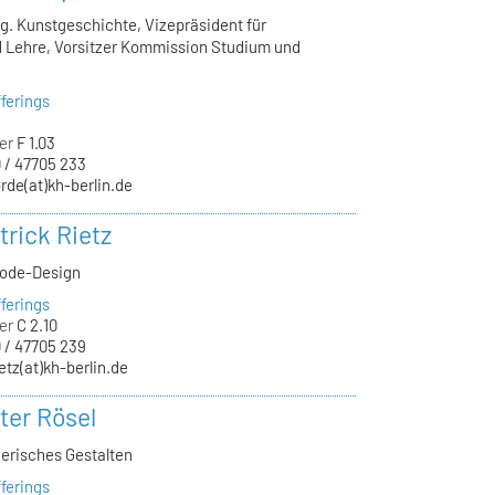
lg. Kunstgeschichte, Vizepräsident für
 Lehre, Vorsitzer Kommission Studium und
ferings
er
F 1.03
 / 47705 233
rde(at)kh-berlin.de
trick Rietz
Mode-Design
ferings
er
C 2.10
 / 47705 239
ietz(at)kh-berlin.de
ter Rösel
nerisches Gestalten
ferings