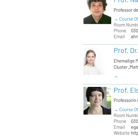
Professor d
→ Course Of
Room Numb
Phone
030
Email
ahr
Prof. Dr
Ehemalige Pr
Cluster „Matt
→
Prof. El
Professorin 
→ Course Of
Room Numb
Phone
030
Email
ega
Website
htt