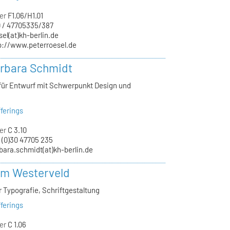
er
F1.06/H1.01
 / 47705335/387
sel(at)kh-berlin.de
p://www.peterroesel.de
arbara Schmidt
 für Entwurf mit Schwerpunkt Design und
ferings
er
C 3.10
 (0)30 47705 235
bara.schmidt(at)kh-berlin.de
im Westerveld
r Typografie, Schriftgestaltung
ferings
er
C 1.06