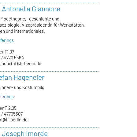
r. Antonella Giannone
, Modetheorie, -geschichte und
oziologie. Vizepräsidentin für Werkstätten,
en und Internationales.
ferings
er
F1.07
 / 4770 5364
nnone(at)kh-berlin.de
tefan Hageneier
Bühnen- und Kostümbild
ferings
er
T 2.05
 / 47705307
at)kh-berlin.de
r. Joseph Imorde