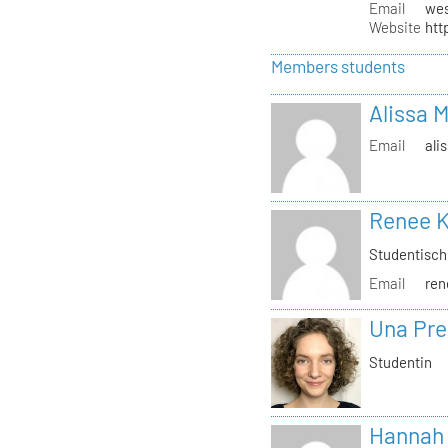
Email
wes
Website
htt
Members students
Alissa 
Email
ali
Renee 
Studentische
Email
ren
Una Pr
Studentin
Hannah