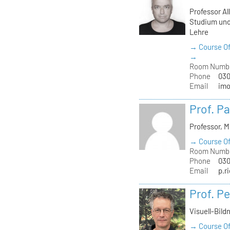
Professor Al
Studium und
Lehre
→ Course Of
→
Room Numb
Phone
030
Email
imo
Prof. Pa
Professor, 
→ Course Of
Room Numb
Phone
030
Email
p.r
Prof. Pe
Visuell-Bild
→ Course Of