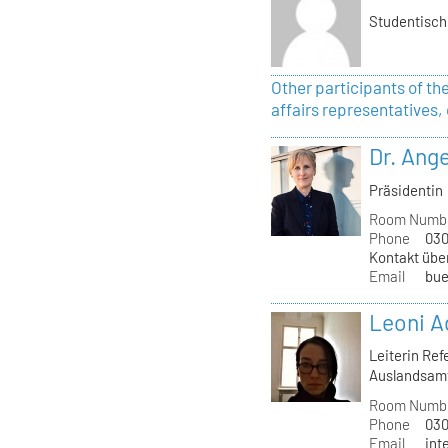
Studentisch
Other participants of the
affairs representatives, 
Dr. Ange
Präsidentin
Room Numb
Phone
030
Kontakt übe
Email
bue
Leoni 
Leiterin Re
Auslandsam
Room Numb
Phone
030
Email
int