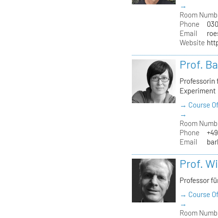
→
Room Numb
Phone
030
Email
roe
Website
htt
Prof. B
Professorin
Experiment
→ Course Of
→
Room Numb
Phone
+49
Email
bar
Prof. W
Professor fü
→ Course Of
→
Room Numb