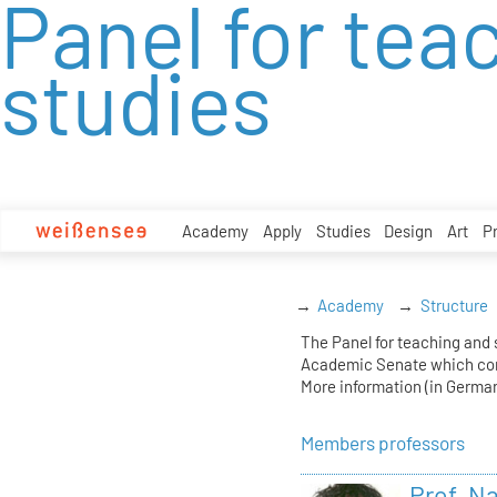
Panel for tea
zum
Inhalt
studies
Academy
Apply
Studies
Design
Art
P
Academy
Structure
The Panel for teaching and s
Academic Senate which co
More information (in Germa
Members professors
Prof. N