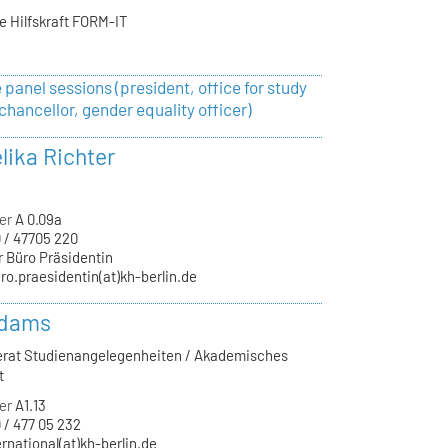
e Hilfskraft FORM-IT
 panel sessions (president, office for study
chancellor, gender equality officer)
lika Richter
er
A 0.09a
 / 47705 220
r Büro Präsidentin
ro.praesidentin(at)kh-berlin.de
Adams
ferat Studienangelegenheiten / Akademisches
t
er
A1.13
 / 477 05 232
ernational(at)kh-berlin.de