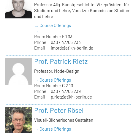
Professor Allg. Kunstgeschichte, Vizepräsident für
Studium und Lehre, Vorsitzer Kommission Studium
und Lehre
→ Course Offerings
→
Room Number
F 1.03
Phone
030 / 47705 233
Email
imorde(at)kh-berlin.de
Prof. Patrick Rietz
Professor, Mode-Design
→ Course Offerings
Room Number
C 2.10
Phone
030 / 47705 239
Email
p.rietz(at)kh-berlin.de
Prof. Peter Rösel
Visuell-Bildnerisches Gestalten
→ Course Offerings