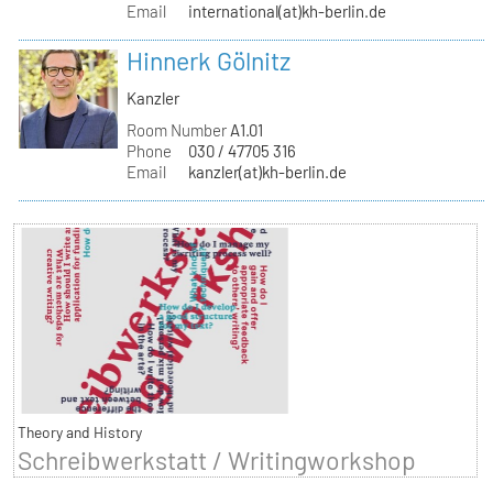
Email
international(at)kh-berlin.de
Hinnerk Gölnitz
Kanzler
Room Number
A1.01
Phone
030 / 47705 316
Email
kanzler(at)kh-berlin.de
Theory and History
Schreibwerkstatt / Writingworkshop