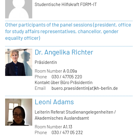
Studentische Hilfskraft FORM-IT
Other participants of the panel sessions (president, office
for study affairs representatives, chancellor, gender
equality officer)
Dr. Angelika Richter
Präsidentin
Room Number
A 0.09a
Phone
030 / 47705 220
Kontakt über Büro Präsidentin
Email
buero.praesidentin(at)kh-berlin.de
Leoni Adams
Leiterin Referat Studienangelegenheiten /
Akademisches Auslandsamt
Room Number
A1.13
Phone
030 / 477 05 232