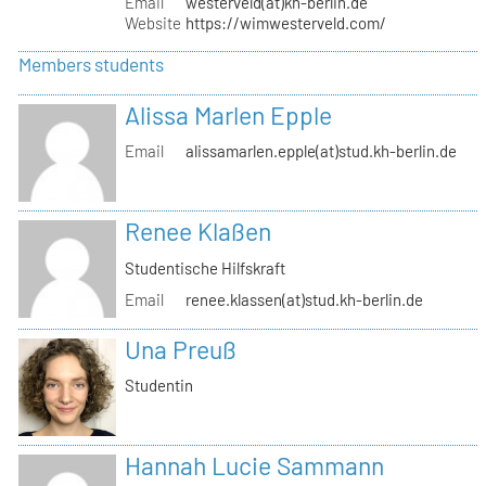
Email
westerveld(at)kh-berlin.de
Website
https://wimwesterveld.com/
Members students
Alissa Marlen Epple
Email
alissamarlen.epple(at)stud.kh-berlin.de
Renee Klaßen
Studentische Hilfskraft
Email
renee.klassen(at)stud.kh-berlin.de
Una Preuß
Studentin
Hannah Lucie Sammann