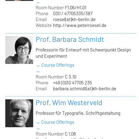
→
Room Number
F1.06/H1.01
Phone
030 / 47705335/387
Email
roesel(at)kh-berlin.de
Website
http://www.peterroesel.de
Prof. Barbara Schmidt
Professorin für Entwurf mit Schwerpunkt Design
und Experiment
→ Course Offerings
→
Room Number
C 3.10
Phone
+49 (0)30 47705 235
Email
barbara.schmidt(at)kh-berlin.de
Prof. Wim Westerveld
Professor für Typografie, Schriftgestaltung
→ Course Offerings
→
Room Number
C 1.06