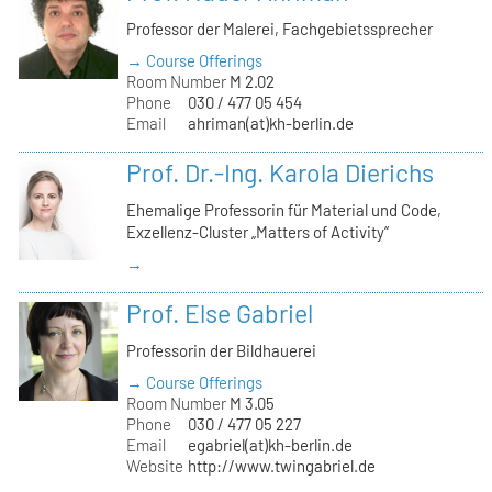
Professor der Malerei, Fachgebietssprecher
→ Course Offerings
Room Number
M 2.02
Phone
030 / 477 05 454
Email
ahriman(at)kh-berlin.de
Prof. Dr.-Ing. Karola Dierichs
Ehemalige Professorin für Material und Code,
Exzellenz-Cluster „Matters of Activity“
→
Prof. Else Gabriel
Professorin der Bildhauerei
→ Course Offerings
Room Number
M 3.05
Phone
030 / 477 05 227
Email
egabriel(at)kh-berlin.de
Website
http://www.twingabriel.de