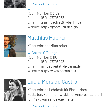
→ Course Offerings
→
Room Number
C 3.09
Phone
030 / 47705253
Email
grasmueck(at)kh-berlin.de
Website
http://grasmuck.design/
Matthias Hübner
Künstlerischer Mitarbeiter
→ Course Offerings
Room Number
C 110
Phone
030 / 47705243
Email
m.huebner(at)kh-berlin.de
Website
http://www.possible.is
Lucia Mors de Castro
Künstlerische Lehrkraft für Plastisches
Gestalten/Schnittentwicklung, Ansprechpartnerin
für Praktikumsangelegenheiten
→ Course Offerings