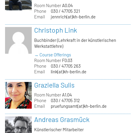
Room Number
A0.04
Phone
030 / 47705 321
Email
jennrich(at)kh-berlin.de
Christoph Link
Buchbinder (Lehrkraft in der künstlerischen
Werkstattlehre)
→ Course Offerings
Room Number
F0.03
Phone
030 / 47705 263
Email
link(at)kh-berlin.de
Graziella Sulis
Room Number
A1.04
Phone
030 / 47705 312
Email
pruefungsamt(at)kh-berlin.de
Andreas Grasmück
Künstlerischer Mitarbeiter