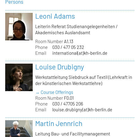
Persons
Leoni Adams
Leiterin Referat Studienangelegenheiten /
Akademisches Auslandsamt
Room Number
A1.13
Phone
030 / 477 05 232
Email
international(at)kh-berlin.de
Louise Drubigny
Werkstattleitung Siebdruck auf Textil (Lehrkraft in
der künstlerischen Werkstattlehre)
→ Course Offerings
Room Number
F0.01
Phone
030 / 47705 206
Email
louise.drubigny(at)kh-berlin.de
Martin Jennrich
Leitung Bau- und Facilitymanagement