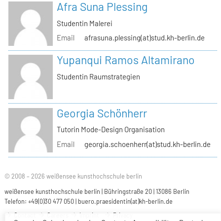
Afra Suna Plessing
Studentin Malerei
Email
afrasuna.plessing(at)stud.kh-berlin.de
Yupanqui Ramos Altamirano
Studentin Raumstrategien
Georgia Schönherr
Tutorin Mode-Design Organisation
Email
georgia.schoenherr(at)stud.kh-berlin.de
© 2008 – 2026 weißensee kunsthochschule berlin
weißensee kunsthochschule berlin | Bühringstraße 20 | 13086 Berlin
Telefon: +49(0)30 477 050 |
buero.praesidentin(at)kh-berlin.de
Contact
Careers
Imprint
Privacy