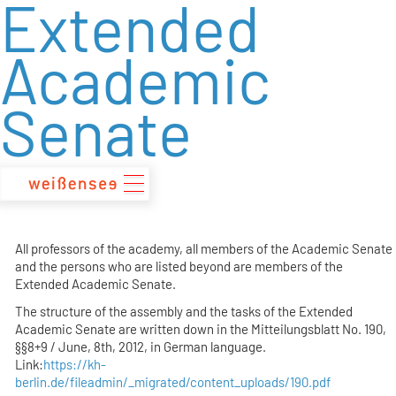
Extended
zum
Inhalt
Academic
Senate
All professors of the academy, all members of the Academic Senate
and the persons who are listed beyond are members of the
Extended Academic Senate.
The structure of the assembly and the tasks of the Extended
Academic Senate are written down in the Mitteilungsblatt No. 190,
§§8+9 / June, 8th, 2012, in German language.
Link:
https://kh-
berlin.de/fileadmin/_migrated/content_uploads/190.pdf