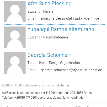
Afra Suna Plessing
Studentin Malerei
Email
afrasuna.plessing(at)stud.kh-berlin.de
Yupanqui Ramos Altamirano
Studentin Raumstrategien
Georgia Schönherr
Tutorin Mode-Design Organisation
Email
georgia.schoenherr(at)stud.kh-berlin.de
© 2008 – 2026 weißensee kunsthochschule berlin
weißensee kunsthochschule berlin | Bühringstraße 20 | 13086 Berlin
Telefon: +49(0)30 477 050 |
buero.praesidentin(at)kh-berlin.de
Contact
Careers
Imprint
Privacy