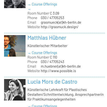
→ Course Offerings
→
Room Number
C 3.09
Phone
030 / 47705253
Email
grasmueck(at)kh-berlin.de
Website
http://grasmuck.design/
Matthias Hübner
Künstlerischer Mitarbeiter
→ Course Offerings
Room Number
C 110
Phone
030 / 47705243
Email
m.huebner(at)kh-berlin.de
Website
http://www.possible.is
Lucia Mors de Castro
Künstlerische Lehrkraft für Plastisches
Gestalten/Schnittentwicklung, Ansprechpartnerin
für Praktikumsangelegenheiten
→ Course Offerings