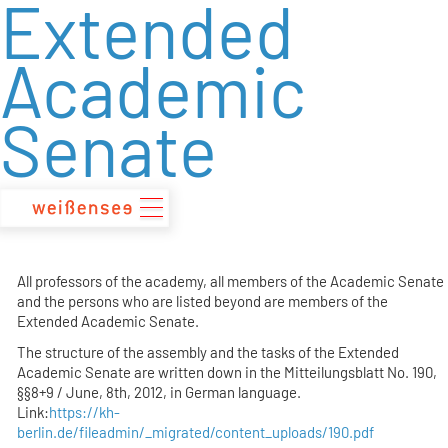
Extended
zum
Inhalt
Academic
Senate
All professors of the academy, all members of the Academic Senate
and the persons who are listed beyond are members of the
Extended Academic Senate.
The structure of the assembly and the tasks of the Extended
Academic Senate are written down in the Mitteilungsblatt No. 190,
§§8+9 / June, 8th, 2012, in German language.
Link:
https://kh-
berlin.de/fileadmin/_migrated/content_uploads/190.pdf