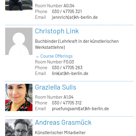
Room Number
A0.04
Phone
030 / 47705 321
Email
jennrich(at)kh-berlin.de
Christoph Link
Buchbinder (Lehrkraft in der künstlerischen
Werkstattlehre)
→ Course Offerings
Room Number
F0.03
Phone
030 / 47705 263
Email
link(at)kh-berlin.de
Graziella Sulis
Room Number
A1.04
Phone
030 / 47705 312
Email
pruefungsamt(at)kh-berlin.de
Andreas Grasmück
Künstlerischer Mitarbeiter