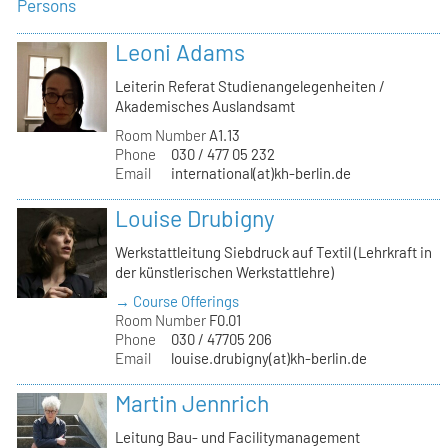
Persons
Leoni Adams
Leiterin Referat Studienangelegenheiten /
Akademisches Auslandsamt
Room Number
A1.13
Phone
030 / 477 05 232
Email
international(at)kh-berlin.de
Louise Drubigny
Werkstattleitung Siebdruck auf Textil (Lehrkraft in
der künstlerischen Werkstattlehre)
→ Course Offerings
Room Number
F0.01
Phone
030 / 47705 206
Email
louise.drubigny(at)kh-berlin.de
Martin Jennrich
Leitung Bau- und Facilitymanagement