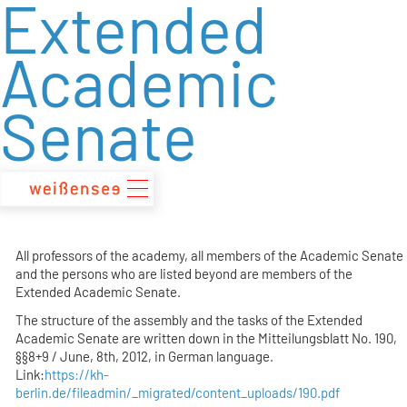
Extended
zum
Inhalt
Academic
Senate
All professors of the academy, all members of the Academic Senate
and the persons who are listed beyond are members of the
Extended Academic Senate.
The structure of the assembly and the tasks of the Extended
Academic Senate are written down in the Mitteilungsblatt No. 190,
§§8+9 / June, 8th, 2012, in German language.
Link:
https://kh-
berlin.de/fileadmin/_migrated/content_uploads/190.pdf