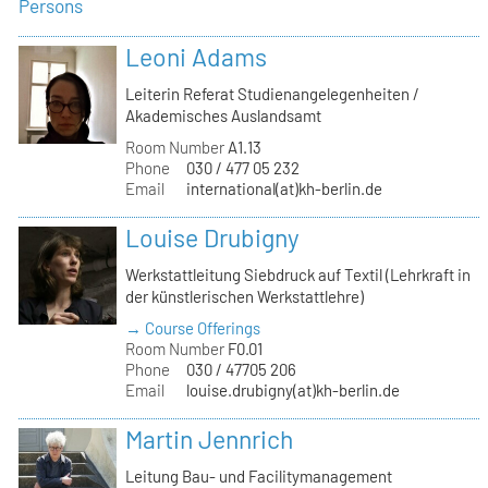
Persons
Leoni Adams
Leiterin Referat Studienangelegenheiten /
Akademisches Auslandsamt
Room Number
A1.13
Phone
030 / 477 05 232
Email
international(at)kh-berlin.de
Louise Drubigny
Werkstattleitung Siebdruck auf Textil (Lehrkraft in
der künstlerischen Werkstattlehre)
→ Course Offerings
Room Number
F0.01
Phone
030 / 47705 206
Email
louise.drubigny(at)kh-berlin.de
Martin Jennrich
Leitung Bau- und Facilitymanagement