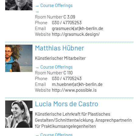
→ Course Offerings
→
Room Number
C 3.09
Phone
030 / 47705253
Email
grasmueck(at)kh-berlin.de
Website
http://grasmuck.design/
Matthias Hübner
Künstlerischer Mitarbeiter
→ Course Offerings
Room Number
C 110
Phone
030 / 47705243
Email
m.huebner(at)kh-berlin.de
Website
http://www.possible.is
Lucia Mors de Castro
Künstlerische Lehrkraft für Plastisches
Gestalten/Schnittentwicklung, Ansprechpartnerin
für Praktikumsangelegenheiten
→ Course Offerings