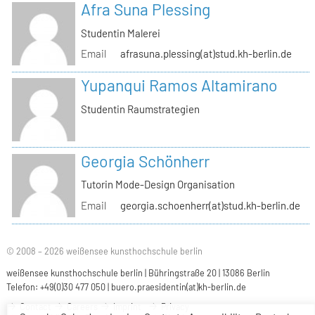
Afra Suna Plessing
Studentin Malerei
Email
afrasuna.plessing(at)stud.kh-berlin.de
Yupanqui Ramos Altamirano
Studentin Raumstrategien
Georgia Schönherr
Tutorin Mode-Design Organisation
Email
georgia.schoenherr(at)stud.kh-berlin.de
© 2008 – 2026 weißensee kunsthochschule berlin
weißensee kunsthochschule berlin | Bühringstraße 20 | 13086 Berlin
Telefon: +49(0)30 477 050 |
buero.praesidentin(at)kh-berlin.de
Contact
Careers
Imprint
Privacy