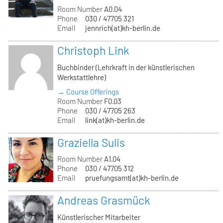
Room Number
A0.04
Phone
030 / 47705 321
Email
jennrich(at)kh-berlin.de
Christoph Link
Buchbinder (Lehrkraft in der künstlerischen
Werkstattlehre)
→ Course Offerings
Room Number
F0.03
Phone
030 / 47705 263
Email
link(at)kh-berlin.de
Graziella Sulis
Room Number
A1.04
Phone
030 / 47705 312
Email
pruefungsamt(at)kh-berlin.de
Andreas Grasmück
Künstlerischer Mitarbeiter