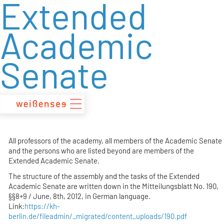
Extended
zum
Inhalt
Academic
Senate
All professors of the academy, all members of the Academic Senate
and the persons who are listed beyond are members of the
Extended Academic Senate.
The structure of the assembly and the tasks of the Extended
Academic Senate are written down in the Mitteilungsblatt No. 190,
§§8+9 / June, 8th, 2012, in German language.
Link:
https://kh-
berlin.de/fileadmin/_migrated/content_uploads/190.pdf