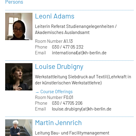
Persons
Leoni Adams
Leiterin Referat Studienangelegenheiten /
Akademisches Auslandsamt
Room Number
A1.13
Phone
030 / 477 05 232
Email
international(at)kh-berlin.de
Louise Drubigny
Werkstattleitung Siebdruck auf Textil (Lehrkraft in
der künstlerischen Werkstattlehre)
→ Course Offerings
Room Number
F0.01
Phone
030 / 47705 206
Email
louise.drubigny(at)kh-berlin.de
Martin Jennrich
Leitung Bau- und Facilitymanagement