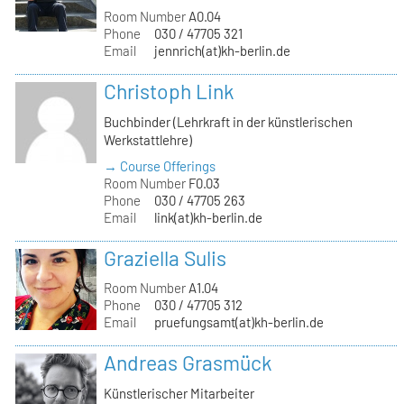
Room Number
A0.04
Phone
030 / 47705 321
Email
jennrich(at)kh-berlin.de
Christoph Link
Buchbinder (Lehrkraft in der künstlerischen
Werkstattlehre)
→ Course Offerings
Room Number
F0.03
Phone
030 / 47705 263
Email
link(at)kh-berlin.de
Graziella Sulis
Room Number
A1.04
Phone
030 / 47705 312
Email
pruefungsamt(at)kh-berlin.de
Andreas Grasmück
Künstlerischer Mitarbeiter