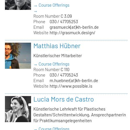
→ Course Offerings
→
Room Number
C 3.09
Phone
030 / 47705253
Email
grasmueck(at)kh-berlin.de
Website
http://grasmuck.design/
Matthias Hübner
Künstlerischer Mitarbeiter
→ Course Offerings
Room Number
C 110
Phone
030 / 47705243
Email
m.huebner(at)kh-berlin.de
Website
http://www.possible.is
Lucia Mors de Castro
Künstlerische Lehrkraft für Plastisches
Gestalten/Schnittentwicklung, Ansprechpartnerin
für Praktikumsangelegenheiten
→ Course Offerings