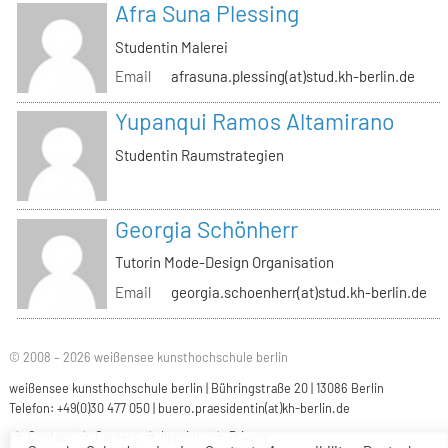
Afra Suna Plessing
Studentin Malerei
Email
afrasuna.plessing(at)stud.kh-berlin.de
Yupanqui Ramos Altamirano
Studentin Raumstrategien
Georgia Schönherr
Tutorin Mode-Design Organisation
Email
georgia.schoenherr(at)stud.kh-berlin.de
© 2008 – 2026 weißensee kunsthochschule berlin
weißensee kunsthochschule berlin | Bühringstraße 20 | 13086 Berlin
Telefon: +49(0)30 477 050 |
buero.praesidentin(at)kh-berlin.de
Contact
Careers
Imprint
Privacy