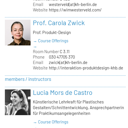
Email
westerveld(at)kh-berlin.de
Website
https://wimwesterveld.com/
Prof. Carola Zwick
Prof. Produkt-Design
→ Course Offerings
→
Room Number
C 3.11
Phone
030 47705 370
Email
zwick(at)kh-berlin.de
Website
http://interaktion-produktdesign-khb.de
members / instructors
Lucia Mors de Castro
Künstlerische Lehrkraft für Plastisches
Gestalten/Schnittentwicklung, Ansprechpartnerin
für Praktikumsangelegenheiten
→ Course Offerings
→