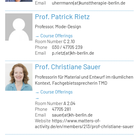
Email
uherrmann(at)kunsttherapie-berlin.de
Prof. Patrick Rietz
Professor, Mode-Design
→ Course Offerings
Room Number
C 2.10
Phone
030 / 47705 239
Email
p.rietz(at)kh-berlin.de
Prof. Christiane Sauer
Professorin für Material und Entwurf im räumlichen
Kontext, Fachgebietssprecherin TMD
→ Course Offerings
→
Room Number
A 2.04
Phone
47705 281
Email
sauer(at)kh-berlin.de
Website
https://www.matters-of-
activity.de/en/members/213/prof-christiane-sauer