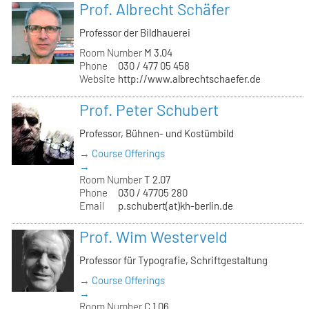
Prof. Albrecht Schäfer
Professor der Bildhauerei
Room Number
M 3.04
Phone
030 / 477 05 458
Website
http://www.albrechtschaefer.de
Prof. Peter Schubert
Professor, Bühnen- und Kostümbild
→ Course Offerings
→
Room Number
T 2.07
Phone
030 / 47705 280
Email
p.schubert(at)kh-berlin.de
Prof. Wim Westerveld
Professor für Typografie, Schriftgestaltung
→ Course Offerings
→
Room Number
C 1.06