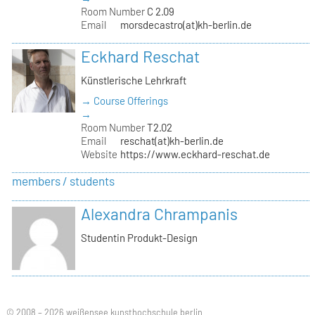
Room Number
C 2.09
Email
morsdecastro(at)kh-berlin.de
Eckhard Reschat
Künstlerische Lehrkraft
→ Course Offerings
→
Room Number
T2.02
Email
reschat(at)kh-berlin.de
Website
https://www.eckhard-reschat.de
members / students
Alexandra Chrampanis
Studentin Produkt-Design
© 2008 – 2026 weißensee kunsthochschule berlin