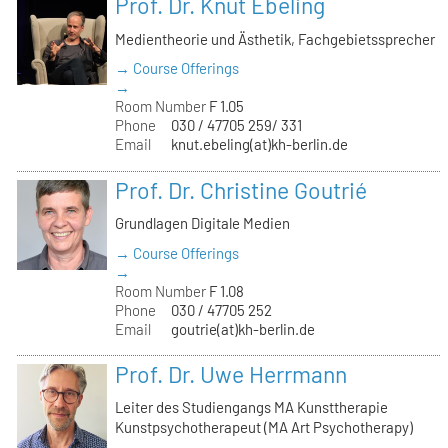
Prof. Dr. Knut Ebeling
Medientheorie und Ästhetik, Fachgebietssprecher
→ Course Offerings
→
Room Number
F 1.05
Phone
030 / 47705 259/ 331
Email
knut.ebeling(at)kh-berlin.de
Prof. Dr. Christine Goutrié
Grundlagen Digitale Medien
→ Course Offerings
→
Room Number
F 1.08
Phone
030 / 47705 252
Email
goutrie(at)kh-berlin.de
Prof. Dr. Uwe Herrmann
Leiter des Studiengangs MA Kunsttherapie
Kunstpsychotherapeut (MA Art Psychotherapy)