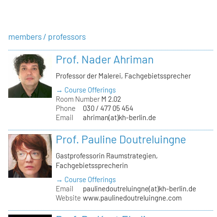
members / professors
Prof. Nader Ahriman
Professor der Malerei, Fachgebietssprecher
→ Course Offerings
Room Number
M 2.02
Phone
030 / 477 05 454
Email
ahriman(at)kh-berlin.de
Prof. Pauline Doutreluingne
Gastprofessorin Raumstrategien,
Fachgebietssprecherin
→ Course Offerings
Email
paulinedoutreluingne(at)kh-berlin.de
Website
www.paulinedoutreluingne.com