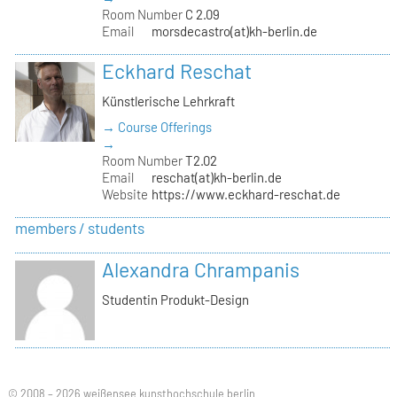
Room Number
C 2.09
Email
morsdecastro(at)kh-berlin.de
Eckhard Reschat
Künstlerische Lehrkraft
→ Course Offerings
→
Room Number
T2.02
Email
reschat(at)kh-berlin.de
Website
https://www.eckhard-reschat.de
members / students
Alexandra Chrampanis
Studentin Produkt-Design
© 2008 – 2026 weißensee kunsthochschule berlin