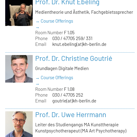
Prof. Dr. Knut Ebeling
Medientheorie und Ästhetik, Fachgebietssprecher
→ Course Offerings
→
Room Number
F 1.05
Phone
030 / 47705 259/ 331
Email
knut.ebeling(at)kh-berlin.de
Prof. Dr. Christine Goutrié
Grundlagen Digitale Medien
→ Course Offerings
→
Room Number
F 1.08
Phone
030 / 47705 252
Email
goutrie(at)kh-berlin.de
Prof. Dr. Uwe Herrmann
Leiter des Studiengangs MA Kunsttherapie
Kunstpsychotherapeut (MA Art Psychotherapy)