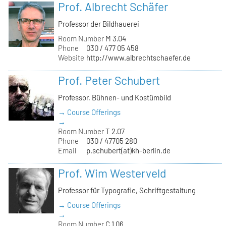
Prof. Albrecht Schäfer
Professor der Bildhauerei
Room Number
M 3.04
Phone
030 / 477 05 458
Website
http://www.albrechtschaefer.de
Prof. Peter Schubert
Professor, Bühnen- und Kostümbild
→ Course Offerings
→
Room Number
T 2.07
Phone
030 / 47705 280
Email
p.schubert(at)kh-berlin.de
Prof. Wim Westerveld
Professor für Typografie, Schriftgestaltung
→ Course Offerings
→
Room Number
C 1.06