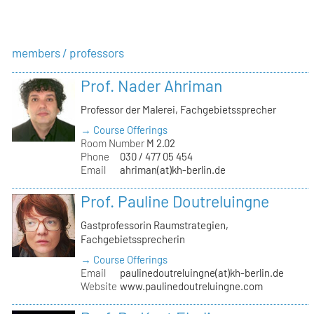
members / professors
Prof. Nader Ahriman
Professor der Malerei, Fachgebietssprecher
→ Course Offerings
Room Number
M 2.02
Phone
030 / 477 05 454
Email
ahriman(at)kh-berlin.de
Prof. Pauline Doutreluingne
Gastprofessorin Raumstrategien,
Fachgebietssprecherin
→ Course Offerings
Email
paulinedoutreluingne(at)kh-berlin.de
Website
www.paulinedoutreluingne.com