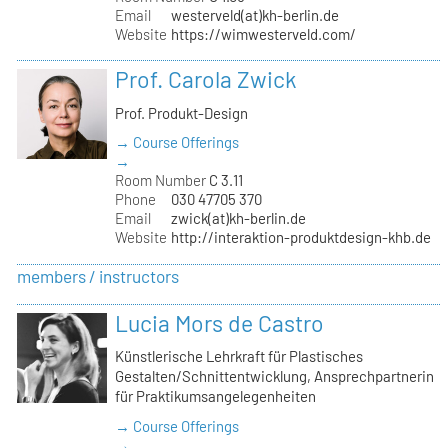
Email
westerveld(at)kh-berlin.de
Website
https://wimwesterveld.com/
Prof. Carola Zwick
Prof. Produkt-Design
→ Course Offerings
→
Room Number
C 3.11
Phone
030 47705 370
Email
zwick(at)kh-berlin.de
Website
http://interaktion-produktdesign-khb.de
members / instructors
Lucia Mors de Castro
Künstlerische Lehrkraft für Plastisches
Gestalten/Schnittentwicklung, Ansprechpartnerin
für Praktikumsangelegenheiten
→ Course Offerings
→