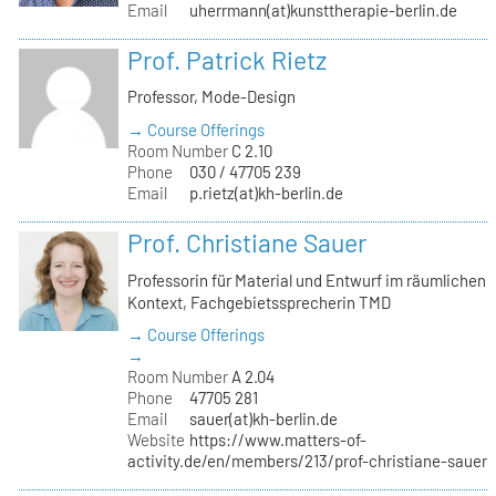
Email
uherrmann(at)kunsttherapie-berlin.de
Prof. Patrick Rietz
Professor, Mode-Design
→ Course Offerings
Room Number
C 2.10
Phone
030 / 47705 239
Email
p.rietz(at)kh-berlin.de
Prof. Christiane Sauer
Professorin für Material und Entwurf im räumlichen
Kontext, Fachgebietssprecherin TMD
→ Course Offerings
→
Room Number
A 2.04
Phone
47705 281
Email
sauer(at)kh-berlin.de
Website
https://www.matters-of-
activity.de/en/members/213/prof-christiane-sauer