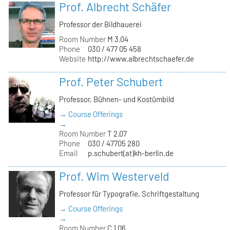
Prof. Albrecht Schäfer
Professor der Bildhauerei
Room Number
M 3.04
Phone
030 / 477 05 458
Website
http://www.albrechtschaefer.de
Prof. Peter Schubert
Professor, Bühnen- und Kostümbild
→ Course Offerings
→
Room Number
T 2.07
Phone
030 / 47705 280
Email
p.schubert(at)kh-berlin.de
Prof. Wim Westerveld
Professor für Typografie, Schriftgestaltung
→ Course Offerings
→
Room Number
C 1.06