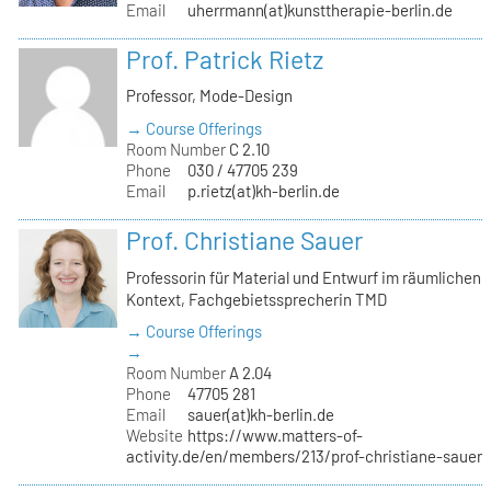
Email
uherrmann(at)kunsttherapie-berlin.de
Prof. Patrick Rietz
Professor, Mode-Design
→ Course Offerings
Room Number
C 2.10
Phone
030 / 47705 239
Email
p.rietz(at)kh-berlin.de
Prof. Christiane Sauer
Professorin für Material und Entwurf im räumlichen
Kontext, Fachgebietssprecherin TMD
→ Course Offerings
→
Room Number
A 2.04
Phone
47705 281
Email
sauer(at)kh-berlin.de
Website
https://www.matters-of-
activity.de/en/members/213/prof-christiane-sauer