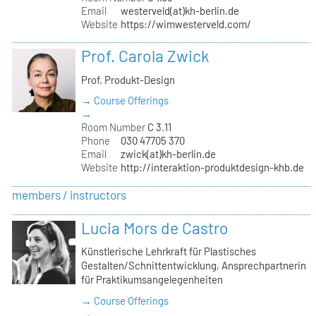
Email
westerveld(at)kh-berlin.de
Website
https://wimwesterveld.com/
Prof. Carola Zwick
Prof. Produkt-Design
→ Course Offerings
→
Room Number
C 3.11
Phone
030 47705 370
Email
zwick(at)kh-berlin.de
Website
http://interaktion-produktdesign-khb.de
members / instructors
Lucia Mors de Castro
Künstlerische Lehrkraft für Plastisches
Gestalten/Schnittentwicklung, Ansprechpartnerin
für Praktikumsangelegenheiten
→ Course Offerings
→