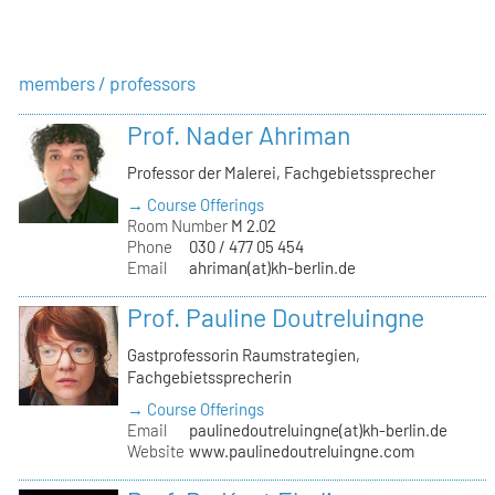
members / professors
Prof. Nader Ahriman
Professor der Malerei, Fachgebietssprecher
→ Course Offerings
Room Number
M 2.02
Phone
030 / 477 05 454
Email
ahriman(at)kh-berlin.de
Prof. Pauline Doutreluingne
Gastprofessorin Raumstrategien,
Fachgebietssprecherin
→ Course Offerings
Email
paulinedoutreluingne(at)kh-berlin.de
Website
www.paulinedoutreluingne.com