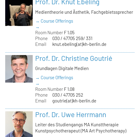
Prof. Dr. Knut Ebeling
Medientheorie und Ästhetik, Fachgebietssprecher
→ Course Offerings
→
Room Number
F 1.05
Phone
030 / 47705 259/ 331
Email
knut.ebeling(at)kh-berlin.de
Prof. Dr. Christine Goutrié
Grundlagen Digitale Medien
→ Course Offerings
→
Room Number
F 1.08
Phone
030 / 47705 252
Email
goutrie(at)kh-berlin.de
Prof. Dr. Uwe Herrmann
Leiter des Studiengangs MA Kunsttherapie
Kunstpsychotherapeut (MA Art Psychotherapy)