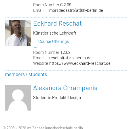
Room Number
C 2.09
Email
morsdecastro(at)kh-berlin.de
Eckhard Reschat
Künstlerische Lehrkraft
→ Course Offerings
→
Room Number
T2.02
Email
reschat(at)kh-berlin.de
Website
https://www.eckhard-reschat.de
members / students
Alexandra Chrampanis
Studentin Produkt-Design
© 2008 – 2026 weißensee kunsthochschule berlin