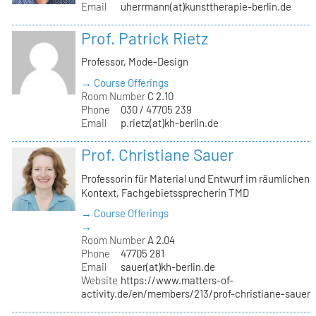
Email
uherrmann(at)kunsttherapie-berlin.de
Prof. Patrick Rietz
Professor, Mode-Design
→ Course Offerings
Room Number
C 2.10
Phone
030 / 47705 239
Email
p.rietz(at)kh-berlin.de
Prof. Christiane Sauer
Professorin für Material und Entwurf im räumlichen
Kontext, Fachgebietssprecherin TMD
→ Course Offerings
→
Room Number
A 2.04
Phone
47705 281
Email
sauer(at)kh-berlin.de
Website
https://www.matters-of-
activity.de/en/members/213/prof-christiane-sauer