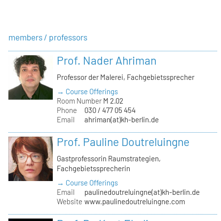
members / professors
Prof. Nader Ahriman
Professor der Malerei, Fachgebietssprecher
→ Course Offerings
Room Number
M 2.02
Phone
030 / 477 05 454
Email
ahriman(at)kh-berlin.de
Prof. Pauline Doutreluingne
Gastprofessorin Raumstrategien,
Fachgebietssprecherin
→ Course Offerings
Email
paulinedoutreluingne(at)kh-berlin.de
Website
www.paulinedoutreluingne.com