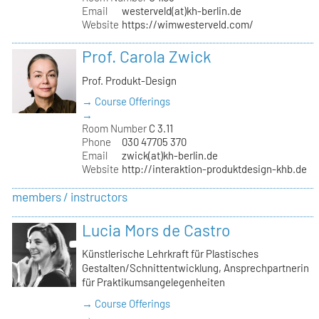
Email
westerveld(at)kh-berlin.de
Website
https://wimwesterveld.com/
Prof. Carola Zwick
Prof. Produkt-Design
→ Course Offerings
→
Room Number
C 3.11
Phone
030 47705 370
Email
zwick(at)kh-berlin.de
Website
http://interaktion-produktdesign-khb.de
members / instructors
Lucia Mors de Castro
Künstlerische Lehrkraft für Plastisches
Gestalten/Schnittentwicklung, Ansprechpartnerin
für Praktikumsangelegenheiten
→ Course Offerings
→