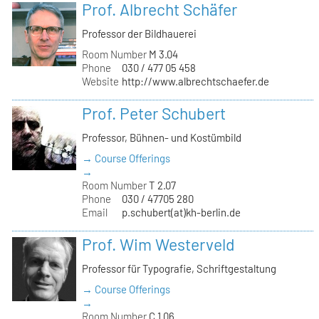
Prof. Albrecht Schäfer
Professor der Bildhauerei
Room Number
M 3.04
Phone
030 / 477 05 458
Website
http://www.albrechtschaefer.de
Prof. Peter Schubert
Professor, Bühnen- und Kostümbild
→ Course Offerings
→
Room Number
T 2.07
Phone
030 / 47705 280
Email
p.schubert(at)kh-berlin.de
Prof. Wim Westerveld
Professor für Typografie, Schriftgestaltung
→ Course Offerings
→
Room Number
C 1.06