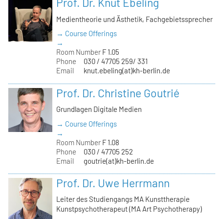
Prof. Dr. Knut Ebeling
Medientheorie und Ästhetik, Fachgebietssprecher
→ Course Offerings
→
Room Number
F 1.05
Phone
030 / 47705 259/ 331
Email
knut.ebeling(at)kh-berlin.de
Prof. Dr. Christine Goutrié
Grundlagen Digitale Medien
→ Course Offerings
→
Room Number
F 1.08
Phone
030 / 47705 252
Email
goutrie(at)kh-berlin.de
Prof. Dr. Uwe Herrmann
Leiter des Studiengangs MA Kunsttherapie
Kunstpsychotherapeut (MA Art Psychotherapy)