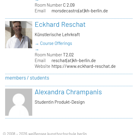
Room Number
C 2.09
Email
morsdecastro(at)kh-berlin.de
Eckhard Reschat
Künstlerische Lehrkraft
→ Course Offerings
→
Room Number
T2.02
Email
reschat(at)kh-berlin.de
Website
https://www.eckhard-reschat.de
members / students
Alexandra Chrampanis
Studentin Produkt-Design
© 2008 – 2026 weißensee kunsthochschule berlin