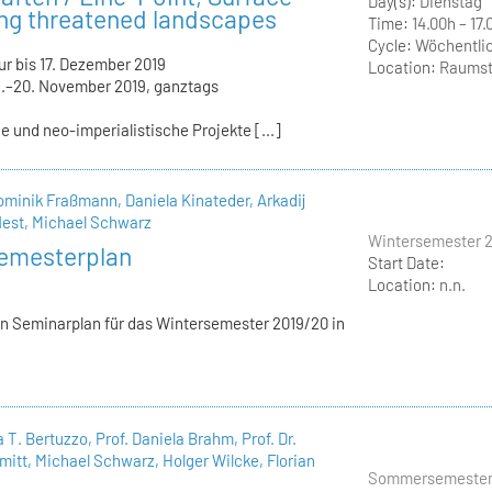
Day(s):
Dienstag
ng threatened landscapes
Time:
14.00h – 17.
Cycle:
Wöchentli
r bis 17. Dezember 2019
Location:
Raumstr
.–20. November 2019, ganztags
he und neo-imperialistische Projekte [...]
ominik Fraßmann,
Daniela Kinateder,
Arkadij
Nest,
Michael Schwarz
Wintersemester 
emesterplan
Start Date:
Location:
n.n.
ten Seminarplan für das Wintersemester 2019/20 in
sa T. Bertuzzo,
Prof. Daniela Brahm,
Prof. Dr.
mitt,
Michael Schwarz,
Holger Wilcke,
Florian
Sommersemester