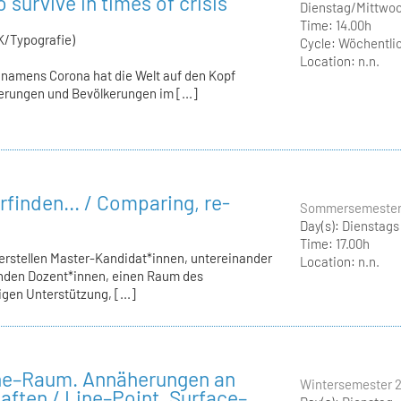
 survive in times of crisis
Dienstag/Mittwo
Time:
14.00h
K/Typografie)
Cycle:
Wöchentli
Location:
n.n.
s namens Corona hat die Welt auf den Kopf
gierungen und Bevölkerungen im [...]
rfinden... / Comparing, re-
Sommersemester
Day(s):
Dienstags
Time:
17.00h
erstellen Master-Kandidat*innen, untereinander
Location:
n.n.
enden Dozent*innen, einen Raum des
gen Unterstützung, [...]
che–Raum. Annäherungen an
Wintersemester 
ften / Line–Point, Surface–