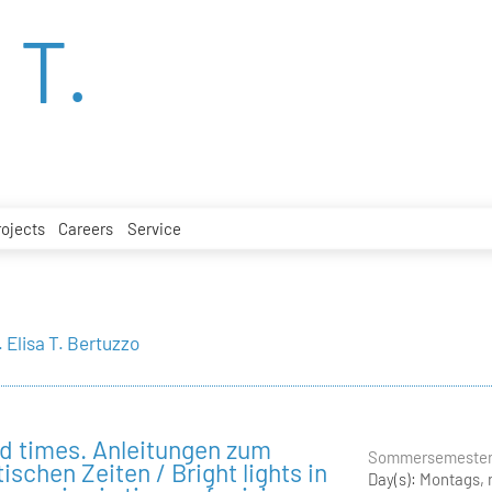
 T.
rojects
Careers
Service
. Elisa T. Bertuzzo
ard times. Anleitungen zum
Sommersemester
ischen Zeiten / Bright lights in
Day(s):
Montags, 