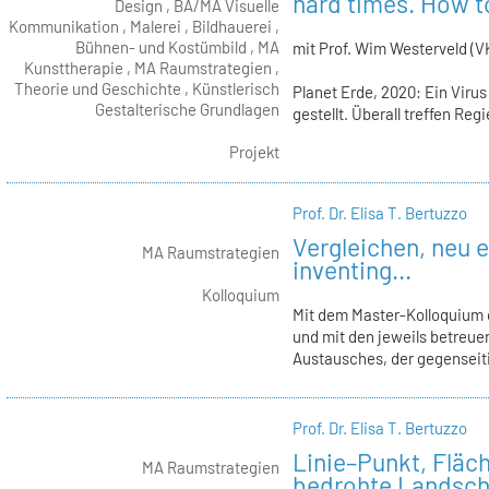
hard times. How to
Design , BA/MA Visuelle
Kommunikation , Malerei , Bildhauerei ,
Bühnen- und Kostümbild , MA
mit Prof. Wim Westerveld (V
Kunsttherapie , MA Raumstrategien ,
Theorie und Geschichte , Künstlerisch
Planet Erde, 2020: Ein Viru
Gestalterische Grundlagen
gestellt. Überall treffen Re
Projekt
Prof. Dr. Elisa T. Bertuzzo
Vergleichen, neu e
MA Raumstrategien
inventing...
Kolloquium
Mit dem Master-Kolloquium 
und mit den jeweils betreu
Austausches, der gegenseiti
Prof. Dr. Elisa T. Bertuzzo
Linie–Punkt, Flä
MA Raumstrategien
bedrohte Landscha