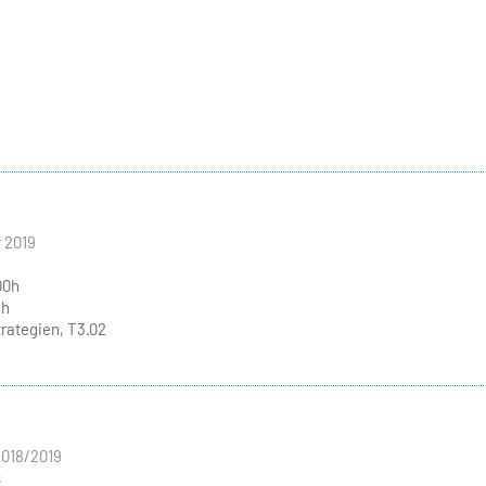
 2019
00h
ch
ategien, T3.02
2018/2019
s