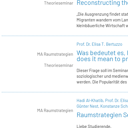
Reconstructing the
Theorieseminar
„Die Ausgrenzung findet st
Migranten wandern vom Land 
kleinbäuerliche Wirtschaft w
Prof. Dr. Elisa T. Bertuzzo
Was bedeutet es, 
MA Raumstrategien
does it mean to 
Theorieseminar
Dieser Frage soll im Seminar
soziologischer und medien
werden. Die Popularität des B
Hadi Al-Khatib,
Prof. Dr. Eli
Günter Nest,
Konstanze Sch
MA Raumstrategien
Raumstrategien S
Liebe Studierende,