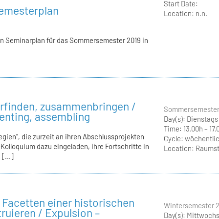
Start Date:
emesterplan
Location:
n.n.
ten Seminarplan für das Sommersemester 2019 in
erfinden, zusammenbringen /
Sommersemester
enting, assembling
Day(s):
Dienstags
Time:
13.00h – 17.
gien”, die zurzeit an ihren Abschlussprojekten
Cycle:
wöchentli
Kolloquium dazu eingeladen, ihre Fortschritte in
Location:
Raumstr
[...]
 Facetten einer historischen
Wintersemester 
ruieren / Expulsion –
Day(s):
Mittwoch