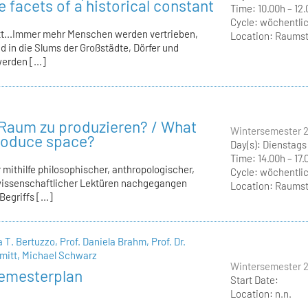
 facets of a historical constant
Time:
10.00h – 12
Cycle:
wöchentli
att...Immer mehr Menschen werden vertrieben,
Location:
Raumstr
in die Slums der Großstädte, Dörfer und
erden [...]
Raum zu produzieren? / What
Wintersemester 
produce space?
Day(s):
Dienstags
Time:
14.00h – 17.
 mithilfe philosophischer, anthropologischer,
Cycle:
wöchentli
wissenschaftlicher Lektüren nachgegangen
Location:
Raumstr
egriffs [...]
sa T. Bertuzzo,
Prof. Daniela Brahm,
Prof. Dr.
mitt,
Michael Schwarz
Wintersemester 
emesterplan
Start Date:
Location:
n.n.