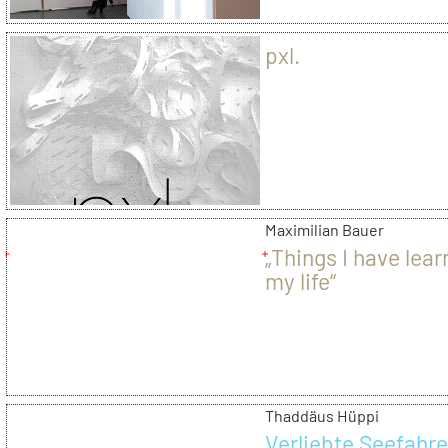
pxl.
Maximilian Bauer
„Things I have lear
my life“
Thaddäus Hüppi
Verliebte Seefahre