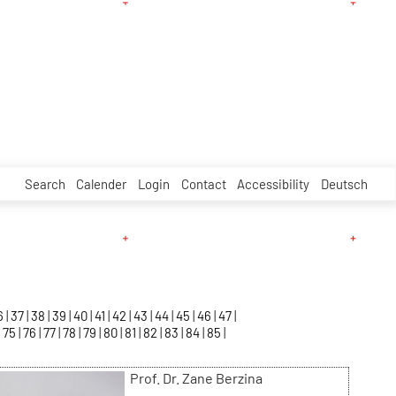
Search
Calender
Login
Contact
Accessibility
Deutsch
6
37
38
39
40
41
42
43
44
45
46
47
75
76
77
78
79
80
81
82
83
84
85
Prof. Dr. Zane Berzina