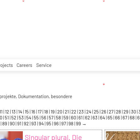
rojects
Careers
Service
projekte, Dokumentation, besondere
11
12
13
14
15
16
17
18
19
20
21
22
23
24
25
26
27
28
29
30
50
51
52
53
54
55
56
57
58
59
60
61
62
63
64
65
66
67
68
8
89
90
91
92
93
94
95
96
97
98
99
→
Singular plural. Die