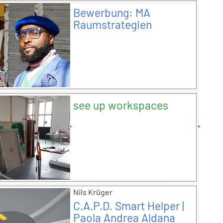
Bewerbung: MA
Raumstrategien
see up workspaces
Nils Krüger
C.A.P.D. Smart Helper |
Paola Andrea Aldana