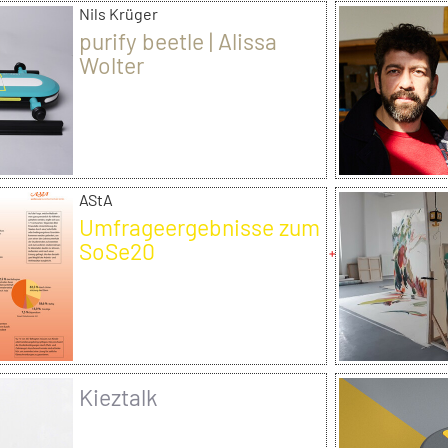
Nils Krüger
purify beetle | Alissa
Wolter
AStA
Umfrageergebnisse zum
SoSe20
Kieztalk