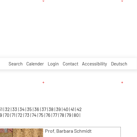
Search
Calender
Login
Contact
Accessibility
Deutsch
31
32
33
34
35
36
37
38
39
40
41
42
69
70
71
72
73
74
75
76
77
78
79
80
Prof. Barbara Schmidt