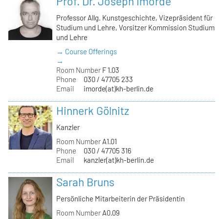
Prof. Dr. Joseph Imorde
Professor Allg. Kunstgeschichte, Vizepräsident für
Studium und Lehre, Vorsitzer Kommission Studium
und Lehre
→ Course Offerings
→
Room Number
F 1.03
Phone
030 / 47705 233
Email
imorde(at)kh-berlin.de
Hinnerk Gölnitz
Kanzler
Room Number
A1.01
Phone
030 / 47705 316
Email
kanzler(at)kh-berlin.de
Sarah Bruns
Persönliche Mitarbeiterin der Präsidentin
Room Number
A0.09