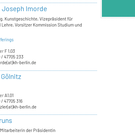
r. Joseph Imorde
lg. Kunstgeschichte, Vizepräsident für
 Lehre, Vorsitzer Kommission Studium und
ferings
er
F 1.03
 / 47705 233
rde(at)kh-berlin.de
 Gölnitz
er
A1.01
 / 47705 316
zler(at)kh-berlin.de
runs
Mitarbeiterin der Präsidentin