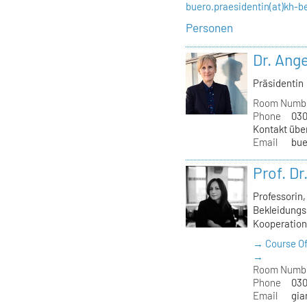
buero.praesidentin(at)kh-be
Personen
Dr. Ange
Präsidentin
Room Numb
Phone
030
Kontakt übe
Email
bue
Prof. D
Professorin
Bekleidungss
Kooperation
→ Course Of
→
Room Numb
Phone
030
Email
gia