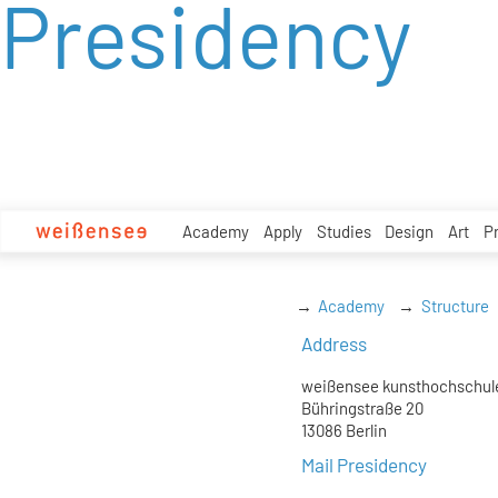
Presidency
zum
Inhalt
Academy
Apply
Studies
Design
Art
P
Academy
Structure
Address
weißensee kunsthochschule
Bühringstraße 20
13086 Berlin
Mail Presidency