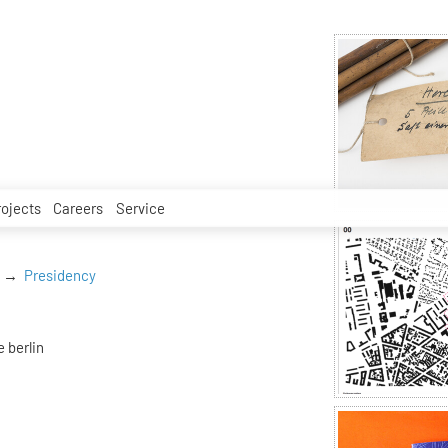
rojects
Careers
Service
Presidency
 berlin