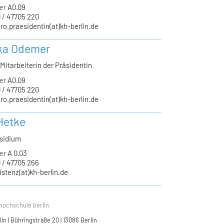
er
A0.09
 / 47705 220
ro.praesidentin(at)kh-berlin.de
ka Odemer
Mitarbeiterin der Präsidentin
er
A0.09
 / 47705 220
ro.praesidentin(at)kh-berlin.de
Hetke
äsidium
er
A 0.03
 / 47705 266
istenz(at)kh-berlin.de
hochschule berlin
n | Bühringstraße 20 | 13086 Berlin