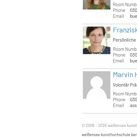
Room Numb
Phone
030
Email
bue
Franzis
Persönliche 
Room Numb
Phone
030
Email
bue
Marvin 
Volontär Pr
Room Numb
Phone
030
Email
ass
© 2008 – 2026 weißensee kunst
weißensee kunsthochschule berli