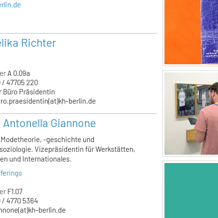
rlin.de
lika Richter
er
A 0.09a
 / 47705 220
r Büro Präsidentin
ro.praesidentin(at)kh-berlin.de
r. Antonella Giannone
, Modetheorie, -geschichte und
oziologie. Vizepräsidentin für Werkstätten,
en und Internationales.
ferings
er
F1.07
 / 4770 5364
nnone(at)kh-berlin.de