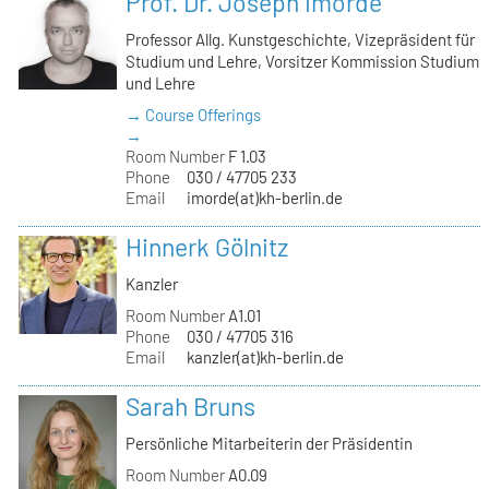
Prof. Dr. Joseph Imorde
Professor Allg. Kunstgeschichte, Vizepräsident für
Studium und Lehre, Vorsitzer Kommission Studium
und Lehre
→ Course Offerings
→
Room Number
F 1.03
Phone
030 / 47705 233
Email
imorde(at)kh-berlin.de
Hinnerk Gölnitz
Kanzler
Room Number
A1.01
Phone
030 / 47705 316
Email
kanzler(at)kh-berlin.de
Sarah Bruns
Persönliche Mitarbeiterin der Präsidentin
Room Number
A0.09