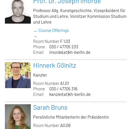
Prof. Dr. Joseph Imorde
Professor Allg. Kunstgeschichte, Vizepräsident für
Studium und Lehre, Vorsitzer Kommission Studium
und Lehre
→ Course Offerings
→
Room Number
F 1.03
Phone
030 / 47705 233
Email
imorde(at)kh-berlin.de
Hinnerk Gölnitz
Kanzler
Room Number
A1.01
Phone
030 / 47705 316
Email
kanzler(at)kh-berlin.de
Sarah Bruns
Persönliche Mitarbeiterin der Präsidentin
Room Number
A0.09