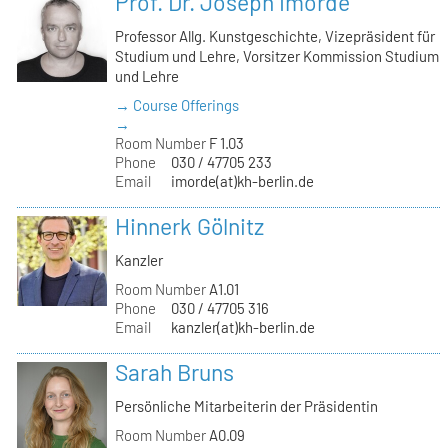
Prof. Dr. Joseph Imorde
Professor Allg. Kunstgeschichte, Vizepräsident für
Studium und Lehre, Vorsitzer Kommission Studium
und Lehre
→ Course Offerings
→
Room Number
F 1.03
Phone
030 / 47705 233
Email
imorde(at)kh-berlin.de
Hinnerk Gölnitz
Kanzler
Room Number
A1.01
Phone
030 / 47705 316
Email
kanzler(at)kh-berlin.de
Sarah Bruns
Persönliche Mitarbeiterin der Präsidentin
Room Number
A0.09