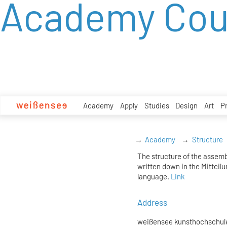
Academy Cou
zum
Inhalt
Academy
Apply
Studies
Design
Art
P
Academy
Structure
The structure of the assemb
written down in the Mitteilu
language.
Link
Address
weißensee kunsthochschule