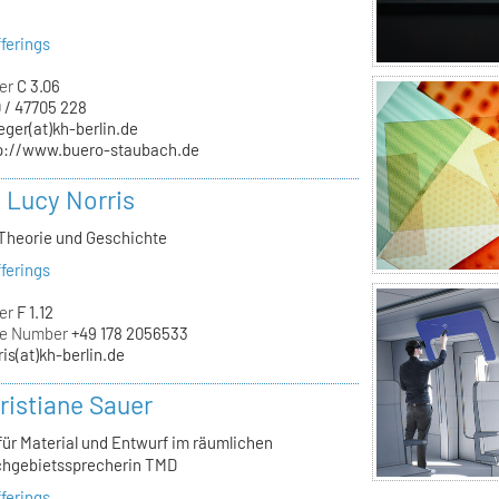
ferings
er
C 3.06
 / 47705 228
eger(at)kh-berlin.de
p://www.buero-staubach.de
. Lucy Norris
 Theorie und Geschichte
ferings
er
F 1.12
ne Number
+49 178 2056533
ris(at)kh-berlin.de
ristiane Sauer
für Material und Entwurf im räumlichen
chgebietssprecherin TMD
ferings