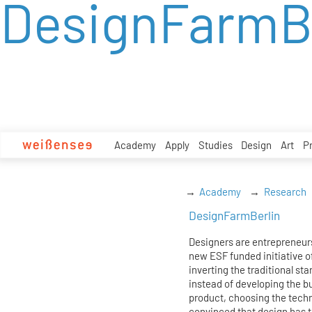
DesignFarmB
zum
Inhalt
Academy
Apply
Studies
Design
Art
P
Academy
Research
DesignFarmBerlin
Designers are entrepreneurs
new ESF funded initiative o
inverting the traditional sta
instead of developing the bu
product, choosing the techn
convinced that design has t