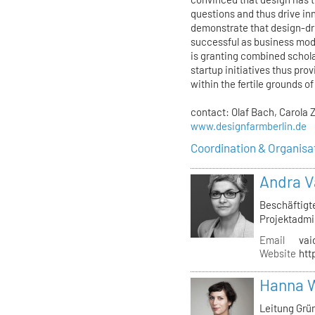
questions and thus drive in
demonstrate that design-dri
successful as business mod
is granting combined schol
startup initiatives thus pr
within the fertile grounds o
contact: Olaf Bach, Carola
www.designfarmberlin.de
Coordination & Organisa
Andra V
Beschäftigt
Projektadmi
Email
vai
Website
htt
Hanna 
Leitung Grü