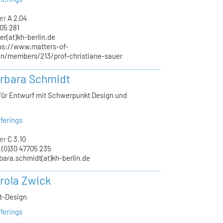
er
A 2.04
05 281
er(at)kh-berlin.de
ps://www.matters-of-
/en/members/213/prof-christiane-sauer
arbara Schmidt
 für Entwurf mit Schwerpunkt Design und
ferings
er
C 3.10
 (0)30 47705 235
bara.schmidt(at)kh-berlin.de
arola Zwick
kt-Design
ferings