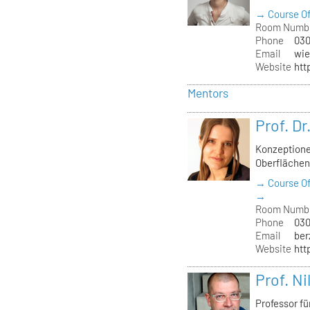
→ Course Of
Room Numb
Phone
030
Email
wie
Website
htt
Mentors
Prof. Dr
Konzeptione
Oberfläche
→ Course Of
→
Room Numb
Phone
030
Email
ber
Website
htt
Prof. Ni
Professor f