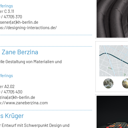
ferings
er
C 3.11
 / 47705 370
sener(at)kh-berlin.de
ps://designing-interactions.de/
. Zane Berzina
lle Gestaltung von Materialien und
n
ferings
er
A2.02
 / 47705 430
zina(at)kh-berlin.de
p://www.zaneberzina.com
ls Krüger
ür Entwurf mit Schwerpunkt Design und