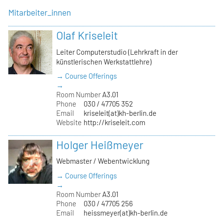
Mitarbeiter_innen
Olaf Kriseleit
Leiter Computerstudio (Lehrkraft in der
künstlerischen Werkstattlehre)
→ Course Offerings
→
Room Number
A3.01
Phone
030 / 47705 352
Email
kriseleit(at)kh-berlin.de
Website
http://kriseleit.com
Holger Heißmeyer
Webmaster / Webentwicklung
→ Course Offerings
→
Room Number
A3.01
Phone
030 / 47705 256
Email
heissmeyer(at)kh-berlin.de