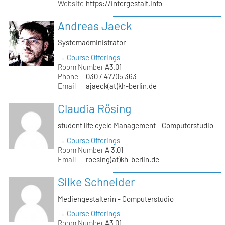
Website
https://intergestalt.info
Andreas Jaeck
Systemadministrator
→ Course Offerings
Room Number
A3.01
Phone
030 / 47705 363
Email
ajaeck(at)kh-berlin.de
Claudia Rösing
student life cycle Management - Computerstudio
→ Course Offerings
Room Number
A 3.01
Email
roesing(at)kh-berlin.de
Silke Schneider
Mediengestalterin - Computerstudio
→ Course Offerings
Room Number
A3.01