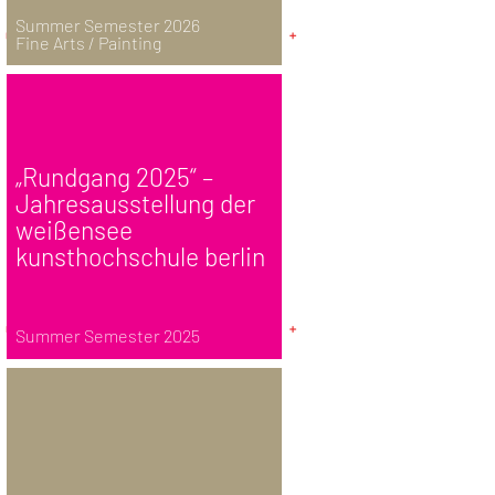
Summer Semester 2026
Fine Arts / Painting
„Rundgang 2025“ –
Jahresausstellung der
weißensee
kunsthochschule berlin
Summer Semester 2025