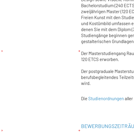
Bachelorstudium (240 ECTS)
zweijährigen Master (120 
Freien Kunst mit den Studi
und Kostümbild umfassen e
denen Sie mit dem Diplom (
Studiengänge beginnen gem
gestalterischen Grundlage
Der Masterstudiengang Rau
120 ETCS erworben.
Der postgraduale Masterstud
berufsbegleitendes Teilzei
wird.
Die
Studienordnungen
aller
BEWERBUNGSZEITRÄ