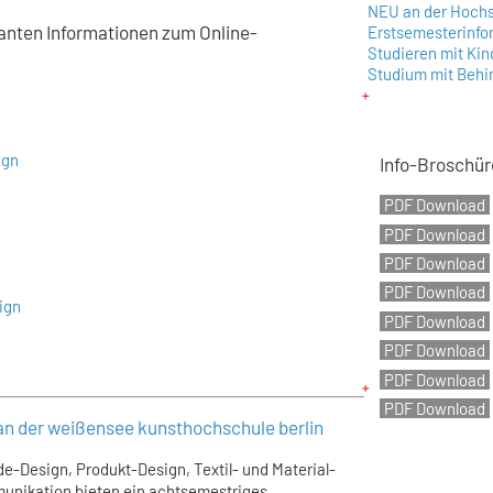
NEU an der Hoch
evanten Informationen zum Online-
Erstsemesterinfo
Studieren mit Kin
Studium mit Behi
ign
Info-Broschü
ign
n
n der weißensee kunsthochschule berlin
e-Design, Produkt-Design, Textil- und Material-
unikation bieten ein achtsemestriges