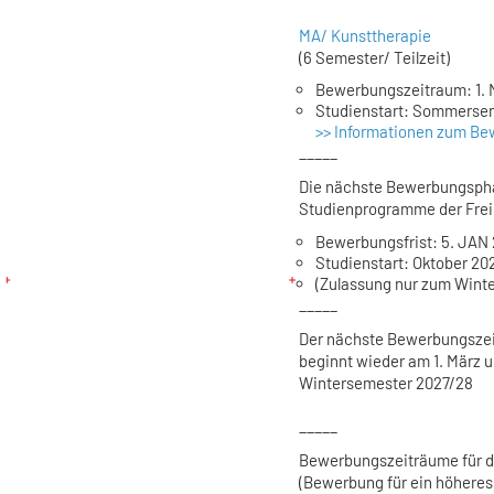
MA/ Kunsttherapie
(6 Semester/ Teilzeit)
Bewerbungszeitraum: 1. 
Studienstart: Sommerse
>> Informationen zum B
_____
Die nächste Bewerbungspha
Studienprogramme der Frei
Bewerbungsfrist: 5. JAN 
Studienstart: Oktober 2
(Zulassung nur zum Wint
_____
Der nächste Bewerbungszei
beginnt wieder am 1. März u
Wintersemester 2027/28
_____
Bewerbungszeiträume für 
(Bewerbung für ein höhere