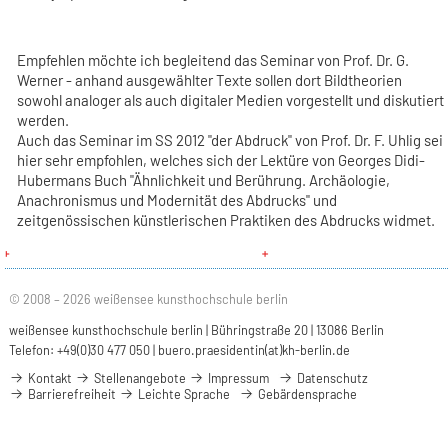
Empfehlen möchte ich begleitend das Seminar von Prof. Dr. G.
Werner - anhand ausgewählter Texte sollen dort Bildtheorien
sowohl analoger als auch digitaler Medien vorgestellt und diskutiert
werden.
Auch das Seminar im SS 2012 "der Abdruck" von Prof. Dr. F. Uhlig sei
hier sehr empfohlen, welches sich der Lektüre von Georges Didi-
Hubermans Buch "Ähnlichkeit und Berührung. Archäologie,
Anachronismus und Modernität des Abdrucks" und
zeitgenössischen künstlerischen Praktiken des Abdrucks widmet.
© 2008 – 2026 weißensee kunsthochschule berlin
weißensee kunsthochschule berlin | Bühringstraße 20 | 13086 Berlin
Telefon: +49(0)30 477 050 |
buero.praesidentin(at)kh-berlin.de
Kontakt
Stellenangebote
Impressum
Datenschutz
Barrierefreiheit
Leichte Sprache
Gebärdensprache