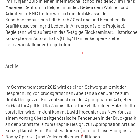
im Frühjahr 2013 in einer "international school residency" im Frans
Masereel Centrum in Belgien mündet. Neben dem Wohnen und
Arbeiten im FMC treffen wir dort die Grafikklasse der
Kunsthochschule aus Edinburgh / Scotland und besuchen die
Grafikklasse von Ingrid Ledent in Antwerpen (siehe Projekte).
Begleitend wird außerdem das 3-tägige Blockseminar >Historische
Konzepte von Autorschaft< (Uhlig/ Hennenkemper - siehe
Lehrveranstaltungen) angeboten.
Archiv
Im Sommersemester 2012 wird es einen Schwerpunkt mit der
Besprechung von druckgrafischen Arbeiten an der Grenze zum
Grafik Design, zur Konzeptkunst und der Appropriation Art geben.
Zu Gast im April ist Uta Zaumseil, die ihre vielfarbigen Holzschnitte
vorstellen wird. Im Juni kommt David Procuniar aus New York zu
einem Vortrag über zeitgenössische Tendenuen in der Druckgrafik
an der Schnittstelle zum Graphik Design, zur Appropriation Art und
Konzeptkunst. Er ist Künstler, Drucker ( u.a. für Luise Bourgoise,
Nancy Spero,...) und Verleger diverser Editionen.