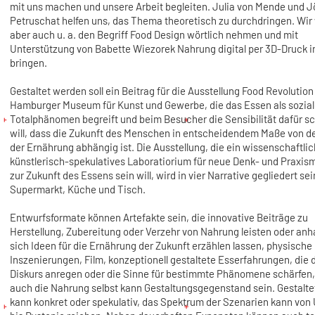
mit uns machen und unsere Arbeit begleiten. Julia von Mende und J
Petruschat helfen uns, das Thema theoretisch zu durchdringen. Wi
aber auch u. a. den Begriff Food Design wörtlich nehmen und mit
Unterstützung von Babette Wiezorek Nahrung digital per 3D-Druck i
bringen.
Gestaltet werden soll ein Beitrag für die Ausstellung Food Revolution
Hamburger Museum für Kunst und Gewerbe, die das Essen als sozia
Totalphänomen begreift und beim Besucher die Sensibilität dafür s
will, dass die Zukunft des Menschen in entscheidendem Maße von de
der Ernährung abhängig ist. Die Ausstellung, die ein wissenschaftlic
künstlerisch-spekulatives Laboratiorium für neue Denk- und Praxis
zur Zukunft des Essens sein will, wird in vier Narrative gegliedert se
Supermarkt, Küche und Tisch.
Entwurfsformate können Artefakte sein, die innovative Beiträge zu
Herstellung, Zubereitung oder Verzehr von Nahrung leisten oder anh
sich Ideen für die Ernährung der Zukunft erzählen lassen, physische
Inszenierungen, Film, konzeptionell gestaltete Esserfahrungen, die 
Diskurs anregen oder die Sinne für bestimmte Phänomene schärfen,
auch die Nahrung selbst kann Gestaltungsgegenstand sein. Gestalt
kann konkret oder spekulativ, das Spektrum der Szenarien kann von