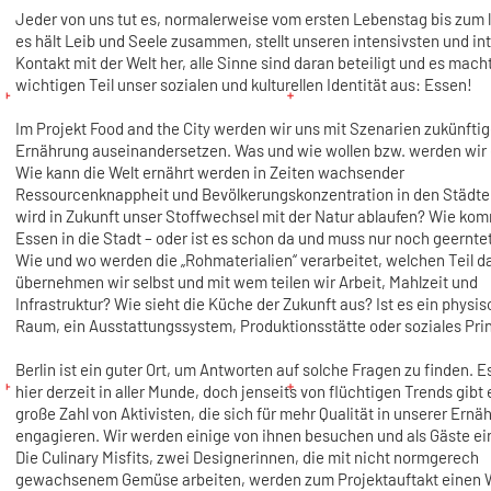
Jeder von uns tut es, normalerweise vom ersten Lebenstag bis zum l
es hält Leib und Seele zusammen, stellt unseren intensivsten und in
Kontakt mit der Welt her, alle Sinne sind daran beteiligt und es mach
wichtigen Teil unser sozialen und kulturellen Identität aus: Essen!
Im Projekt Food and the City werden wir uns mit Szenarien zukünftig
Ernährung auseinandersetzen. Was und wie wollen bzw. werden wir
Wie kann die Welt ernährt werden in Zeiten wachsender
Ressourcenknappheit und Bevölkerungskonzentration in den Städt
wird in Zukunft unser Stoffwechsel mit der Natur ablaufen? Wie ko
Essen in die Stadt – oder ist es schon da und muss nur noch geernt
Wie und wo werden die „Rohmaterialien“ verarbeitet, welchen Teil d
übernehmen wir selbst und mit wem teilen wir Arbeit, Mahlzeit und
Infrastruktur? Wie sieht die Küche der Zukunft aus? Ist es ein physis
Raum, ein Ausstattungssystem, Produktionsstätte oder soziales Pri
Berlin ist ein guter Ort, um Antworten auf solche Fragen zu finden. E
hier derzeit in aller Munde, doch jenseits von flüchtigen Trends gibt 
große Zahl von Aktivisten, die sich für mehr Qualität in unserer Ernä
engagieren. Wir werden einige von ihnen besuchen und als Gäste ei
Die Culinary Misfits, zwei Designerinnen, die mit nicht normgerech
gewachsenem Gemüse arbeiten, werden zum Projektauftakt einen 