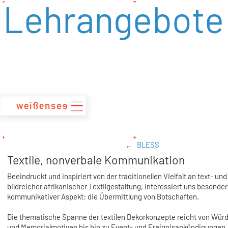
Lehrangebote
zum
Inhalt
BLESS
Textile, nonverbale Kommunikation
Beeindruckt und inspiriert von der traditionellen Vielfalt an text- und
bildreicher afrikanischer Textilgestaltung, interessiert uns besonde
kommunikativer Aspekt: die Übermittlung von Botschaften.
Die thematische Spanne der textilen Dekorkonzepte reicht von Wür
und Memorialmotiven bis hin zu Event- und Ereignisankündigungen.