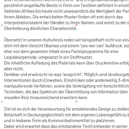
persönlich angehäufte Besitz in Form von Textilien definiert in einze
Gebieten Afrikas bis heute nicht unwesentlich die Wertigkeit der Pe
ihrem Ableben. Die entwickelten Muster finden oft erst durch das
Interpretationstalent der Händler zu ihren Namen, und somit zu der 
Überlieferung dienlichen Charakteristik.
Übersetzt in unseren Kulturkreis reden wir beispielhaft nicht von ei
shirt mit dem Gesicht Obamas und einem "yes-we-can" Aufdruck, so
eher von dem gesamten Inhalt eines Parteiprogramms für eine
Legislaturperiode, umgesetzt in ein Stoffmuster.
Die inhaltliche Aufladung des Materials kann über Druckmotive erfo
aber nicht.
Denkbar und erwünscht ist was "anspricht". Möglich sind strukturge
Interventionen durch Einweben, Einstricken oder anderweitig 3-di
manipulierende Verfahren, sowie die Verknüpfung mit fortschrittlic
Techniken, die das Spektrum der Übermittlung von Information über
visuellen Reiz hinausreichend erweitern kann.
Ziel ist es sich der Verantwortung für entstehendes Design zu stellen
Botschaft in Deckungsgleichheit mit dem eigenen Lebensgefühl zu 
und in lesbarer Form als Kommunikationsmittel zu platzieren.
Dabei wird erwartet dass das entstandene Textil entweder in seiner