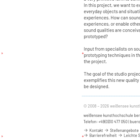
In this project, we want to e
everyday objects and situat
experiences. How can sound
experiences, or enable other
sound qualities are conceiv
prototyped?
Input from specialists on s
prototyping techniques in t
the project.
The goal of the studio projec
exemplifies this new quality
be designed.
© 2008 – 2026 weißensee kunst
weißensee kunsthochschule berli
Telefon: +49(0)30 477 050 |
buero
Kontakt
Stellenangebote
Barrierefreiheit
Leichte 