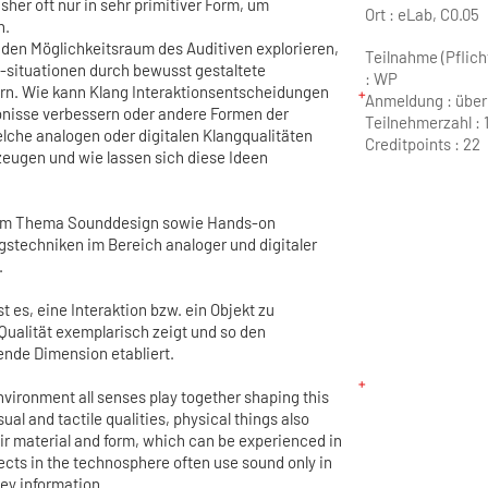
her oft nur in sehr primitiver Form, um
Ort :
eLab, C0.05
n.
r den Möglichkeitsraum des Auditiven explorieren,
Teilnahme (Pflicht
-situationen durch bewusst gestaltete
: WP
ern. Wie kann Klang Interaktionsentscheidungen
Anmeldung : über
bnisse verbessern oder andere Formen der
Teilnehmerzahl :
lche analogen oder digitalen Klangqualitäten
Creditpoints :
22
rzeugen und wie lassen sich diese Ideen
 zum Thema Sounddesign sowie Hands-on
stechniken im Bereich analoger und digitaler
.
t es, eine Interaktion bzw. ein Objekt zu
Qualität exemplarisch zeigt und so den
ende Dimension etabliert.
environment all senses play together shaping this
sual and tactile qualities, physical things also
ir material and form, which can be experienced in
ects in the technosphere often use sound only in
vey information.