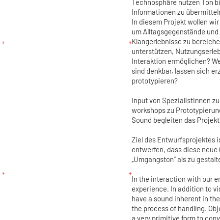
Technosphäre nutzen Ton bis
Informationen zu übermittel
In diesem Projekt wollen wi
um Alltagsgegenstände und 
Klangerlebnisse zu bereich
unterstützen, Nutzungserle
Interaktion ermöglichen? We
sind denkbar, lassen sich e
prototypieren?
Input von Spezialistinnen
workshops zu Prototypierung
Sound begleiten das Projekt
Ziel des Entwurfsprojektes is
entwerfen, dass diese neue 
„Umgangston“ als zu gestalt
In the interaction with our 
experience. In addition to vi
have a sound inherent in the
the process of handling. Obj
a very primitive form to con