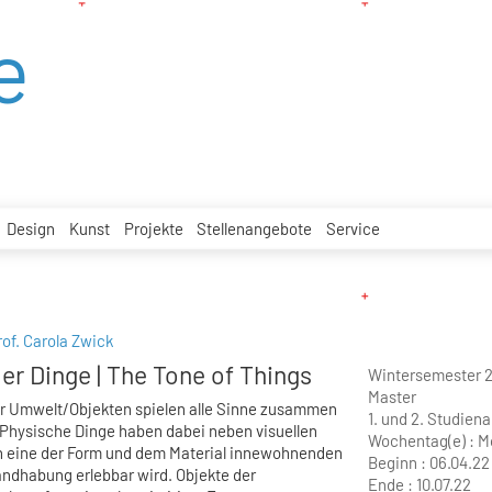
e
Design
Kunst
Projekte
Stellenangebote
Service
rof. Carola Zwick
r Dinge | The Tone of Things
Wintersemester 
Master
rer Umwelt/Objekten spielen alle Sinne zusammen
1. und 2. Studien
 Physische Dinge haben dabei neben visuellen
Wochentag(e) :
M
ch eine der Form und dem Material innewohnenden
Beginn :
06.04.22
andhabung erlebbar wird. Objekte der
Ende :
10.07.22