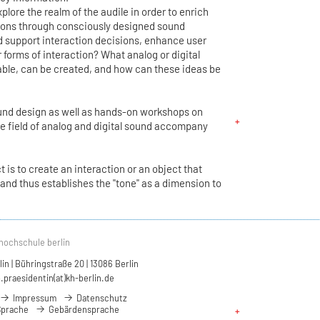
xplore the realm of the audile in order to enrich
ions through consciously designed sound
 support interaction decisions, enhance user
 forms of interaction? What analog or digital
able, can be created, and how can these ideas be
ound design as well as hands-on workshops on
he field of analog and digital sound accompany
t is to create an interaction or an object that
 and thus establishes the "tone" as a dimension to
hochschule berlin
n | Bühringstraße 20 | 13086 Berlin
.praesidentin(at)kh-berlin.de
Impressum
Datenschutz
Sprache
Gebärdensprache