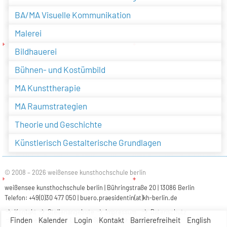
BA/MA Visuelle Kommunikation
Malerei
Bildhauerei
Bühnen- und Kostümbild
MA Kunsttherapie
MA Raumstrategien
Theorie und Geschichte
Künstlerisch Gestalterische Grundlagen
© 2008 – 2026 weißensee kunsthochschule berlin
weißensee kunsthochschule berlin | Bühringstraße 20 | 13086 Berlin
Telefon: +49(0)30 477 050 |
buero.praesidentin(at)kh-berlin.de
Kontakt
Stellenangebote
Impressum
Datenschutz
Finden
Kalender
Login
Kontakt
Barrierefreiheit
English
Barrierefreiheit
Leichte Sprache
Gebärdensprache