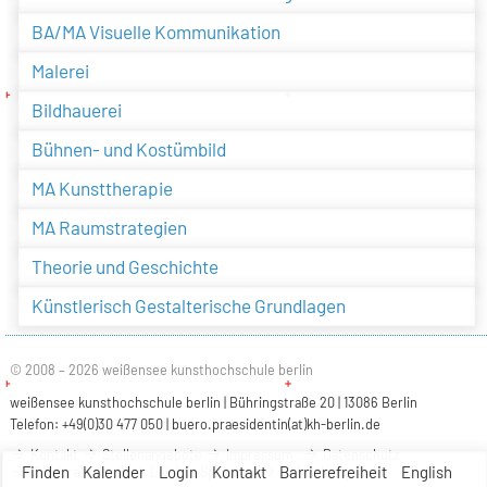
BA/MA Visuelle Kommunikation
Malerei
Bildhauerei
Bühnen- und Kostümbild
MA Kunsttherapie
MA Raumstrategien
Theorie und Geschichte
Künstlerisch Gestalterische Grundlagen
© 2008 – 2026 weißensee kunsthochschule berlin
weißensee kunsthochschule berlin | Bühringstraße 20 | 13086 Berlin
Telefon: +49(0)30 477 050 |
buero.praesidentin(at)kh-berlin.de
Kontakt
Stellenangebote
Impressum
Datenschutz
Finden
Kalender
Login
Kontakt
Barrierefreiheit
English
Barrierefreiheit
Leichte Sprache
Gebärdensprache