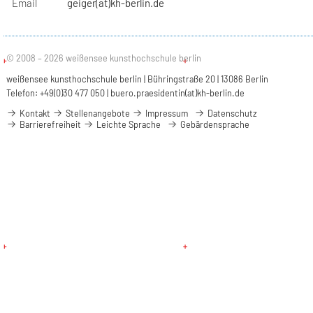
Email
geiger(at)kh-berlin.de
© 2008 – 2026 weißensee kunsthochschule berlin
weißensee kunsthochschule berlin | Bühringstraße 20 | 13086 Berlin
Telefon: +49(0)30 477 050 |
buero.praesidentin(at)kh-berlin.de
Kontakt
Stellenangebote
Impressum
Datenschutz
Barrierefreiheit
Leichte Sprache
Gebärdensprache