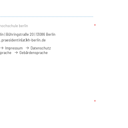
hochschule berlin
n | Bühringstraße 20 | 13086 Berlin
.praesidentin(at)kh-berlin.de
Impressum
Datenschutz
Sprache
Gebärdensprache