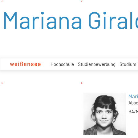
zum
Mariana Giral
Inhalt
Hochschule
Studienbewerbung
Studium
Mari
Abso
BA/M