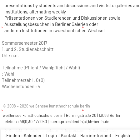
presentations by students and discussions and visits to galleries and
institutions, alternating weekly
Präsentationen von Studierenden und Diskussionen sowie
Ausstellungsbesuchen in Berliner Galerien oder
anderen Institutionen im woechentlichen Wechsel.
Sommersemester 2017
1. und 2. Studienabschnitt
Ort :
n.n.
Teilnahme (Pflicht / Wahlpflicht / Wahl)
: Wahl
Teilnehmerzahl :
0 (0)
Wochenstunden :
4
© 2008 – 2026 weißensee kunsthochschule berlin
weißensee kunsthochschule berlin | Bühringstraße 20 | 13086 Berlin
Telefon: +49(0)30 477 050 |
buero.praesidentin(at)kh-berlin.de
Kontakt
Stellenangebote
Impressum
Datenschutz
Finden
Kalender
Login
Kontakt
Barrierefreiheit
English
Barrierefreiheit
Leichte Sprache
Gebärdensprache