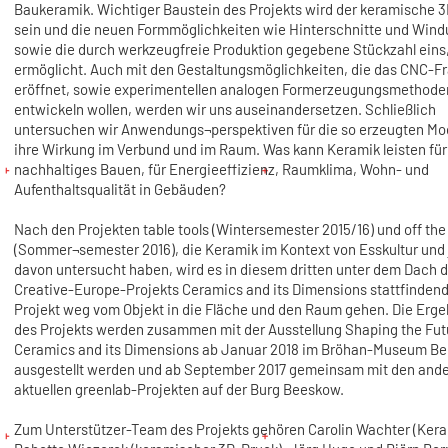
Baukeramik. Wichtiger Baustein des Projekts wird der keramische 
sein und die neuen Formmöglichkeiten wie Hinterschnitte und Win
sowie die durch werkzeugfreie Produktion gegebene Stückzahl eins,
ermöglicht. Auch mit den Gestaltungsmöglichkeiten, die das CNC-F
eröffnet, sowie experimentellen analogen Formerzeugungsmethoden
entwickeln wollen, werden wir uns auseinandersetzen. Schließlich
untersuchen wir Anwendungs¬perspektiven für die so erzeugten Mo
ihre Wirkung im Verbund und im Raum. Was kann Keramik leisten für
nachhaltiges Bauen, für Energieeffizienz, Raumklima, Wohn- und
Aufenthaltsqualität in Gebäuden?
Nach den Projekten table tools (Wintersemester 2015/16) und off the
(Sommer¬semester 2016), die Keramik im Kontext von Esskultur und 
davon untersucht haben, wird es in diesem dritten unter dem Dach 
Creative-Europe-Projekts Ceramics and its Dimensions stattfinden
Projekt weg vom Objekt in die Fläche und den Raum gehen. Die Erge
des Projekts werden zusammen mit der Ausstellung Shaping the Fut
Ceramics and its Dimensions ab Januar 2018 im Bröhan-Museum Ber
ausgestellt werden und ab September 2017 gemeinsam mit den and
aktuellen greenlab-Projekten auf der Burg Beeskow.
Zum Unterstützer-Team des Projekts gehören Carolin Wachter (Kera