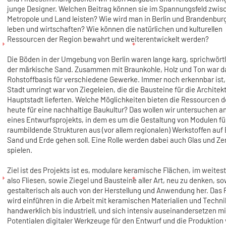
junge Designer. Welchen Beitrag können sie im Spannungsfeld zwis
Metropole und Land leisten? Wie wird man in Berlin und Brandenburg
leben und wirtschaften? Wie können die natürlichen und kulturellen
Ressourcen der Region bewahrt und weiterentwickelt werden?
Die Böden in der Umgebung von Berlin waren lange karg, sprichwörtli
der märkische Sand. Zusammen mit Braunkohle, Holz und Ton war d
Rohstoffbasis für verschiedene Gewerke. Immer noch erkennbar ist,
Stadt umringt war von Ziegeleien, die die Bausteine für die Architek
Hauptstadt lieferten. Welche Möglichkeiten bieten die Ressourcen d
heute für eine nachhaltige Baukultur? Das wollen wir untersuchen 
eines Entwurfsprojekts, in dem es um die Gestaltung von Modulen fü
raumbildende Strukturen aus (vor allem regionalen) Werkstoffen auf 
Sand und Erde gehen soll. Eine Rolle werden dabei auch Glas und Z
spielen.
Ziel ist des Projekts ist es, modulare keramische Flächen, im weites
also Fliesen, sowie Ziegel und Bausteine aller Art, neu zu denken, s
gestalterisch als auch von der Herstellung und Anwendung her. Das 
wird einführen in die Arbeit mit keramischen Materialien und Techni
handwerklich bis industriell, und sich intensiv auseinandersetzen mi
Potentialen digitaler Werkzeuge für den Entwurf und die Produktion