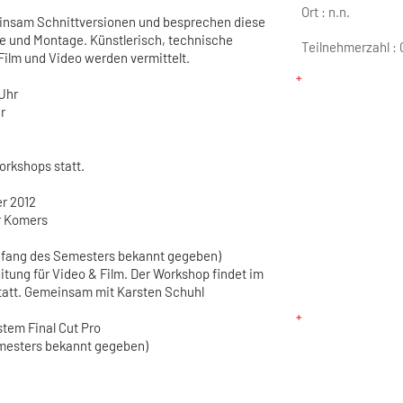
Ort :
n.n.
insam Schnittversionen und besprechen diese
che und Montage. Künstlerisch, technische
Teilnehmerzahl :
ilm und Video werden vermittelt.
Uhr
r
orkshops statt.
r 2012
r Komers
nfang des Semesters bekannt gegeben)
itung für Video & Film. Der Workshop findet im
tatt. Gemeinsam mit Karsten Schuhl
stem Final Cut Pro
mesters bekannt gegeben)