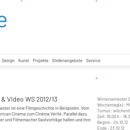
e
Design
Kunst
Projekte
Stellenangebote
Service
m & Video WS 2012/13
Wintersemester 2
Wochentag(e) :
M
ster ist eine Filmgeschichte in Beispielen. Vom
Turnus :
wöchentl
rican Cinema zum Cinéma Vérité. Parallel dazu
Zeit:
16.00 h – 18.
er und Filmemacher Gastvorträge halten und ihre
Beginn :
24.10.12
Ende :
23.10.12