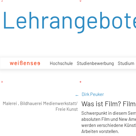
zum
Lehrangebot
Inhalt
Hochschule
Studienbewerbung
Studium
Dirk Peuker
Was ist Film? Fil
Malerei , Bildhauerei Medienwerkstatt/
Freie Kunst
Schwerpunkt in diesem Seme
absoluten Film und New Ame
werden verschiedene Künstl
Arbeiten vorstellen.