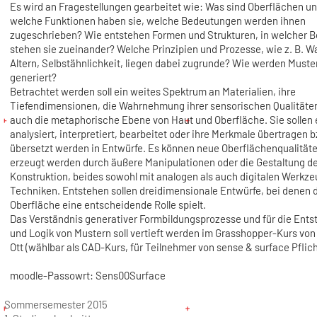
Es wird an Fragestellungen gearbeitet wie: Was sind Oberflächen u
welche Funktionen haben sie, welche Bedeutungen werden ihnen
zugeschrieben? Wie entstehen Formen und Strukturen, in welcher 
stehen sie zueinander? Welche Prinzipien und Prozesse, wie z. B. 
Altern, Selbstähnlichkeit, liegen dabei zugrunde? Wie werden Muste
generiert?
Betrachtet werden soll ein weites Spektrum an Materialien, ihre
Tiefendimensionen, die Wahrnehmung ihrer sensorischen Qualitäte
auch die metaphorische Ebene von Haut und Oberfläche. Sie sollen e
analysiert, interpretiert, bearbeitet oder ihre Merkmale übertragen b
übersetzt werden in Entwürfe. Es können neue Oberflächenqualität
erzeugt werden durch äußere Manipulationen oder die Gestaltung de
Konstruktion, beides sowohl mit analogen als auch digitalen Werkz
Techniken. Entstehen sollen dreidimensionale Entwürfe, bei denen 
Oberfläche eine entscheidende Rolle spielt.
Das Verständnis generativer Formbildungsprozesse und für die Ent
und Logik von Mustern soll vertieft werden im Grasshopper-Kurs von
Ott (wählbar als CAD-Kurs, für Teilnehmer von sense & surface Pflich
moodle-Passowrt: Sens00Surface
Sommersemester 2015