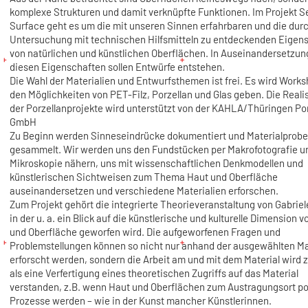
komplexe Strukturen und damit verknüpfte Funktionen. Im Projekt 
Surface geht es um die mit unseren Sinnen erfahrbaren und die dur
Untersuchung mit technischen Hilfsmitteln zu entdeckenden Eigen
von natürlichen und künstlichen Oberflächen. In Auseinandersetzun
diesen Eigenschaften sollen Entwürfe entstehen.
Die Wahl der Materialien und Entwurfsthemen ist frei. Es wird Work
den Möglichkeiten von PET-Filz, Porzellan und Glas geben. Die Reali
der Porzellanprojekte wird unterstützt von der KAHLA/Thüringen Po
GmbH
Zu Beginn werden Sinneseindrücke dokumentiert und Materialprob
gesammelt. Wir werden uns den Fundstücken per Makrofotografie u
Mikroskopie nähern, uns mit wissenschaftlichen Denkmodellen und
künstlerischen Sichtweisen zum Thema Haut und Oberfläche
auseinandersetzen und verschiedene Materialien erforschen.
Zum Projekt gehört die integrierte Theorieveranstaltung von Gabriel
in der u. a. ein Blick auf die künstlerische und kulturelle Dimension 
und Oberfläche geworfen wird. Die aufgeworfenen Fragen und
Problemstellungen können so nicht nur anhand der ausgewählten Ma
erforscht werden, sondern die Arbeit am und mit dem Material wird 
als eine Verfertigung eines theoretischen Zugriffs auf das Material
verstanden, z.B. wenn Haut und Oberflächen zum Austragungsort pol
Prozesse werden – wie in der Kunst mancher Künstlerinnen.