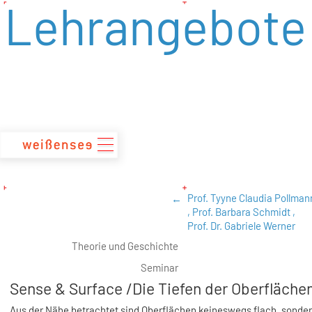
Lehrangebote
zum
Inhalt
Prof. Tyyne Claudia Pollman
,
Prof. Barbara Schmidt ,
Prof. Dr. Gabriele Werner
Theorie und Geschichte
Seminar
Sense & Surface /Die Tiefen der Oberfläche
Aus der Nähe betrachtet sind Oberflächen keineswegs flach, sonde