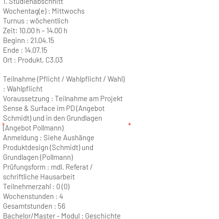
1. Studienabschnitt
Wochentag(e) :
Mittwochs
Turnus :
wöchentlich
Zeit:
10.00 h – 14.00 h
Beginn :
21.04.15
Ende :
14.07.15
Ort :
Produkt, C3.03
Teilnahme (Pflicht / Wahlpflicht / Wahl)
: Wahlpflicht
Voraussetzung : Teilnahme am Projekt
Sense & Surface im PD (Angebot
Schmidt) und in den Grundlagen
(Angebot Pollmann)
Anmeldung : Siehe Aushänge
Produktdesign (Schmidt) und
Grundlagen (Pollmann)
Prüfungsform : mdl. Referat /
schriftliche Hausarbeit
Teilnehmerzahl :
0 (0)
Wochenstunden :
4
Gesamtstunden :
56
Bachelor/Master - Modul :
Geschichte