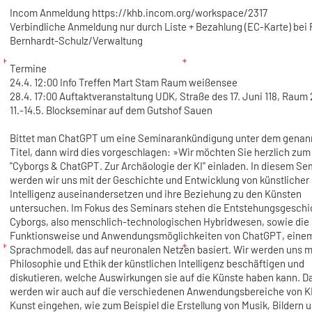
Incom Anmeldung https://khb.incom.org/workspace/2317
Verbindliche Anmeldung nur durch Liste + Bezahlung (EC-Karte) bei 
Bernhardt-Schulz/Verwaltung
Termine
24.4. 12:00 Info Treffen Mart Stam Raum weißensee
28.4. 17:00 Auftaktveranstaltung UDK, Straße des 17. Juni 118, Raum
11.-14.5. Blockseminar auf dem Gutshof Sauen
Bittet man ChatGPT um eine Seminarankündigung unter dem genan
Titel, dann wird dies vorgeschlagen: »Wir möchten Sie herzlich zu
"Cyborgs & ChatGPT. Zur Archäologie der KI" einladen. In diesem Se
werden wir uns mit der Geschichte und Entwicklung von künstlicher
Intelligenz auseinandersetzen und ihre Beziehung zu den Künsten
untersuchen. Im Fokus des Seminars stehen die Entstehungsgeschi
Cyborgs, also menschlich-technologischen Hybridwesen, sowie die
Funktionsweise und Anwendungsmöglichkeiten von ChatGPT, eine
Sprachmodell, das auf neuronalen Netzen basiert. Wir werden uns m
Philosophie und Ethik der künstlichen Intelligenz beschäftigen und
diskutieren, welche Auswirkungen sie auf die Künste haben kann. D
werden wir auch auf die verschiedenen Anwendungsbereiche von KI
Kunst eingehen, wie zum Beispiel die Erstellung von Musik, Bildern 