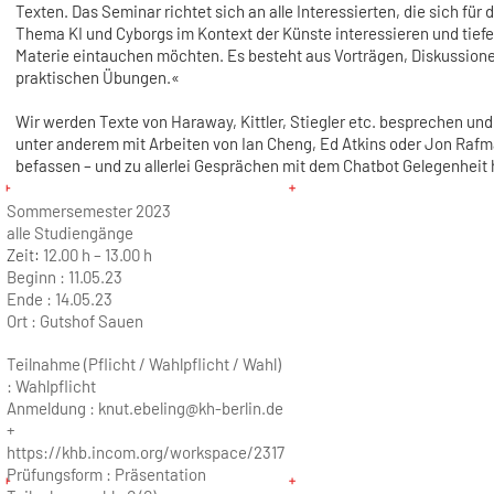
Texten. Das Seminar richtet sich an alle Interessierten, die sich für 
Thema KI und Cyborgs im Kontext der Künste interessieren und tiefer
Materie eintauchen möchten. Es besteht aus Vorträgen, Diskussion
praktischen Übungen.«
Wir werden Texte von Haraway, Kittler, Stiegler etc. besprechen und
unter anderem mit Arbeiten von Ian Cheng, Ed Atkins oder Jon Raf
befassen – und zu allerlei Gesprächen mit dem Chatbot Gelegenheit
Sommersemester 2023
alle Studiengänge
Zeit:
12.00 h – 13.00 h
Beginn :
11.05.23
Ende :
14.05.23
Ort :
Gutshof Sauen
Teilnahme (Pflicht / Wahlpflicht / Wahl)
: Wahlpflicht
Anmeldung : knut.ebeling@kh-berlin.de
+
https://khb.incom.org/workspace/2317
Prüfungsform : Präsentation