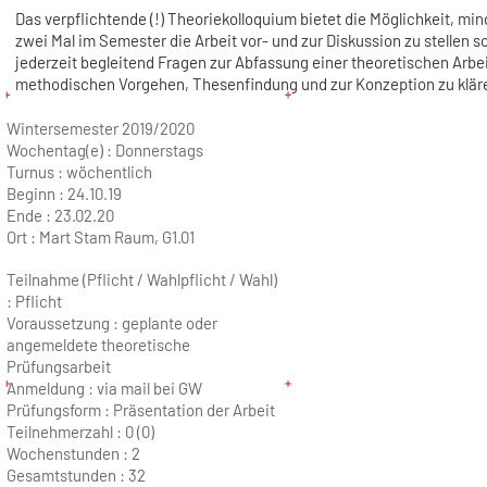
Das verpflichtende (!) Theoriekolloquium bietet die Möglichkeit, mi
zwei Mal im Semester die Arbeit vor- und zur Diskussion zu stellen s
jederzeit begleitend Fragen zur Abfassung einer theoretischen Arbe
methodischen Vorgehen, Thesenfindung und zur Konzeption zu klär
Wintersemester 2019/2020
Wochentag(e) :
Donnerstags
Turnus :
wöchentlich
Beginn :
24.10.19
Ende :
23.02.20
Ort :
Mart Stam Raum, G1.01
Teilnahme (Pflicht / Wahlpflicht / Wahl)
: Pflicht
Voraussetzung : geplante oder
angemeldete theoretische
Prüfungsarbeit
Anmeldung : via mail bei GW
Prüfungsform : Präsentation der Arbeit
Teilnehmerzahl :
0 (0)
Wochenstunden :
2
Gesamtstunden :
32