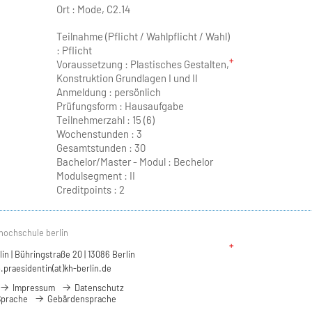
Ort :
Mode, C2.14
Teilnahme (Pflicht / Wahlpflicht / Wahl)
: Pflicht
Voraussetzung : Plastisches Gestalten,
Konstruktion Grundlagen I und II
Anmeldung : persönlich
Prüfungsform : Hausaufgabe
Teilnehmerzahl :
15 (6)
Wochenstunden :
3
Gesamtstunden :
30
Bachelor/Master - Modul :
Bechelor
Modulsegment : II
Creditpoints :
2
hochschule berlin
n | Bühringstraße 20 | 13086 Berlin
.praesidentin(at)kh-berlin.de
Impressum
Datenschutz
Sprache
Gebärdensprache