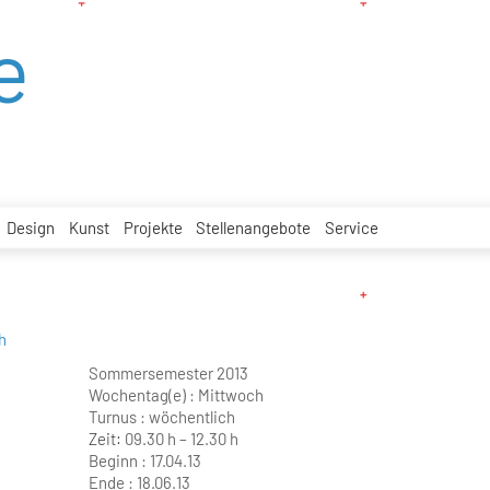
e
Design
Kunst
Projekte
Stellenangebote
Service
h
Sommersemester 2013
Wochentag(e) :
Mittwoch
Turnus :
wöchentlich
Zeit:
09.30 h – 12.30 h
Beginn :
17.04.13
Ende :
18.06.13