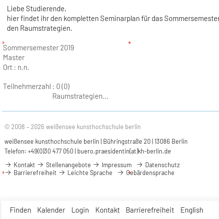
Liebe Studierende,
hier findet ihr den kompletten Seminarplan für das Sommersemester
den Raumstrategien.
Sommersemester 2019
Master
Ort :
n.n.
Teilnehmerzahl :
0 (0)
PDF download
Raumstrategien...
© 2008 – 2026 weißensee kunsthochschule berlin
weißensee kunsthochschule berlin | Bühringstraße 20 | 13086 Berlin
Telefon: +49(0)30 477 050 |
buero.praesidentin(at)kh-berlin.de
Kontakt
Stellenangebote
Impressum
Datenschutz
Barrierefreiheit
Leichte Sprache
Gebärdensprache
Finden
Kalender
Login
Kontakt
Barrierefreiheit
English