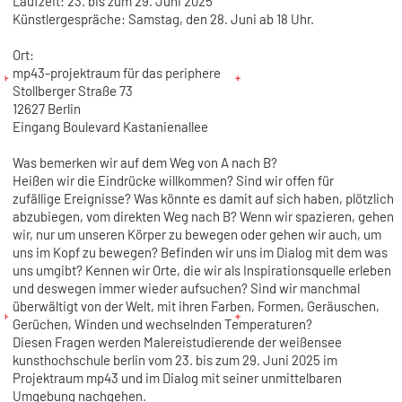
Laufzeit: 23. bis zum 29. Juni 2025
Künstlergespräche: Samstag, den 28. Juni ab 18 Uhr.
Ort:
mp43-projektraum für das periphere
Stollberger Straße 73
12627 Berlin
Eingang Boulevard Kastanienallee
Was bemerken wir auf dem Weg von A nach B?
Heißen wir die Eindrücke willkommen? Sind wir offen für
zufällige Ereignisse? Was könnte es damit auf sich haben, plötzlich
abzubiegen, vom direkten Weg nach B? Wenn wir spazieren, gehen
wir, nur um unseren Körper zu bewegen oder gehen wir auch, um
uns im Kopf zu bewegen? Befinden wir uns im Dialog mit dem was
uns umgibt? Kennen wir Orte, die wir als Inspirationsquelle erleben
und deswegen immer wieder aufsuchen? Sind wir manchmal
überwältigt von der Welt, mit ihren Farben, Formen, Geräuschen,
Gerüchen, Winden und wechselnden Temperaturen?
Diesen Fragen werden Malereistudierende der weißensee
kunsthochschule berlin vom 23. bis zum 29. Juni 2025 im
Projektraum mp43 und im Dialog mit seiner unmittelbaren
Umgebung nachgehen.