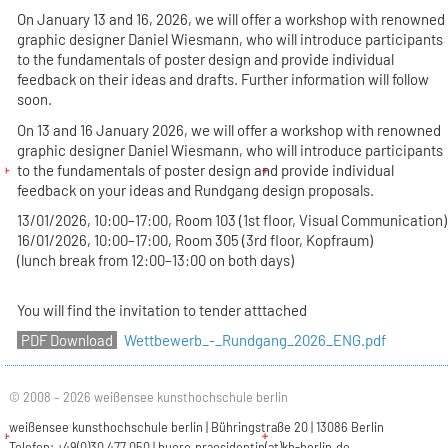
On January 13 and 16, 2026, we will offer a workshop with renowned
graphic designer Daniel Wiesmann, who will introduce participants
to the fundamentals of poster design and provide individual
feedback on their ideas and drafts. Further information will follow
soon.
On 13 and 16 January 2026, we will offer a workshop with renowned
graphic designer Daniel Wiesmann, who will introduce participants
to the fundamentals of poster design and provide individual
feedback on your ideas and Rundgang design proposals.
​13/01/2026, 10:00–17:00, Room 103 (1st floor, Visual Communication)
16/01/2026, 10:00–17:00, Room 305 (3rd floor, Kopfraum)
(lunch break from 12:00–13:00 on both days)
You will find the invitation to tender atttached
Wettbewerb_-_Rundgang_2026_ENG.pdf
© 2008 – 2026 weißensee kunsthochschule berlin
weißensee kunsthochschule berlin | Bühringstraße 20 | 13086 Berlin
Telefon: +49(0)30 477 050 |
buero.praesidentin(at)kh-berlin.de