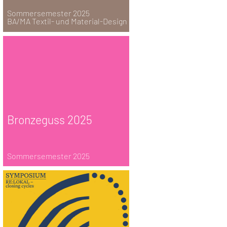
Sommersemester 2025
BA/MA Textil- und Material-Design
Bronzeguss 2025
Sommersemester 2025