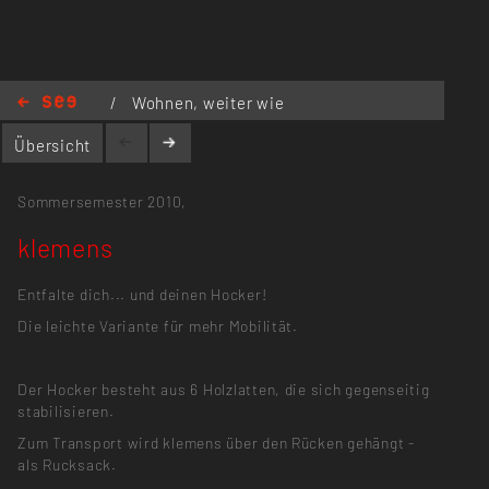
mailto:rott.helena@googlemail.com
/
Wohnen, weiter wie
gewohnt?
/
klemens
Übersicht
Sommersemester 2010,
klemens
Entfalte dich... und deinen Hocker!
Die leichte Variante für mehr Mobilität.
Der Hocker besteht aus 6 Holzlatten, die sich gegenseitig
stabilisieren.
Zum Transport wird klemens über den Rücken gehängt -
als Rucksack.