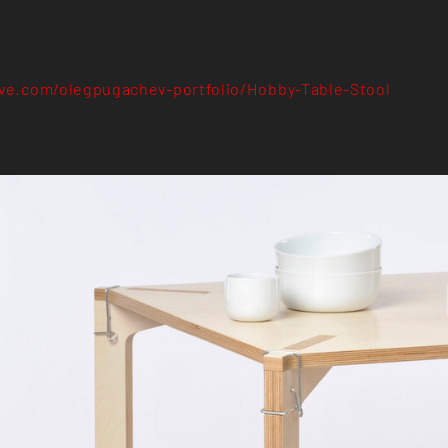
ive.com/olegpugachev-portfolio/Hobby-Table-Stool