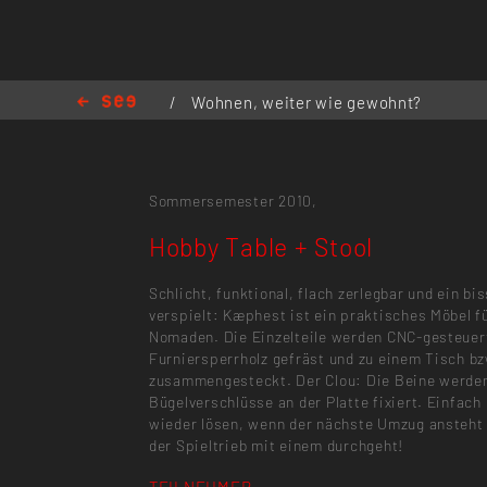
/
Wohnen, weiter wie gewohnt?
/
Hobby Table + Stool
Sommersemester 2010,
Hobby Table + Stool
Schlicht, funktional, flach zerlegbar und ein bi
verspielt: Kæphest ist ein praktisches Möbel 
Nomaden. Die Einzelteile werden CNC-gesteuer
Furniersperrholz gefräst und zu einem Tisch b
zusammengesteckt. Der Clou: Die Beine werden
Bügelverschlüsse an der Platte fixiert. Einfach
wieder lösen, wenn der nächste Umzug ansteht –
der Spieltrieb mit einem durchgeht!