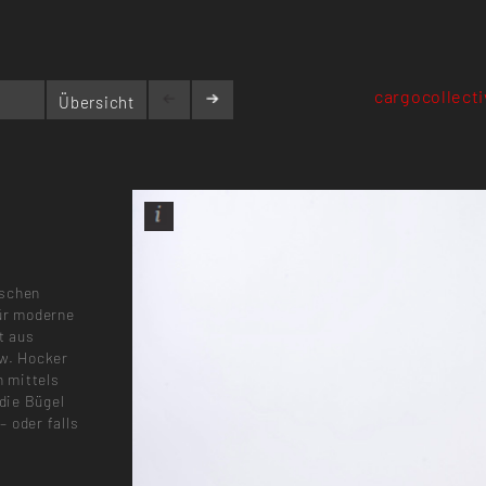
cargocollect
Übersicht
sschen
für moderne
t aus
zw. Hocker
 mittels
 die Bügel
 oder falls