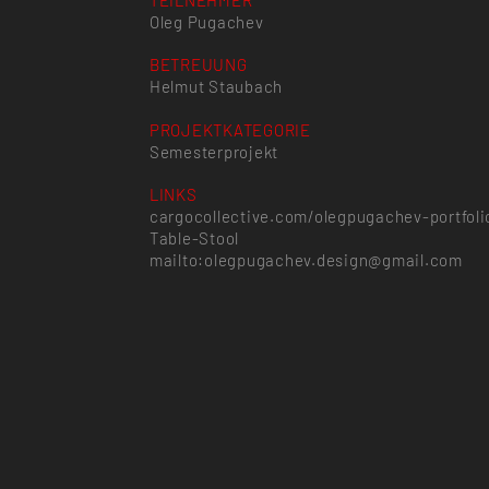
TEILNEHMER
Oleg Pugachev
BETREUUNG
Helmut Staubach
PROJEKTKATEGORIE
Semesterprojekt
LINKS
cargocollective.com/olegpugachev-portfol
Table-Stool
mailto:olegpugachev.design@gmail.com