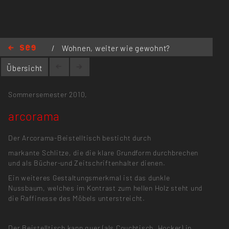
/
Wohnen, weiter wie gewohnt?
/
arcorama
Übersicht
Sommersemester 2010,
arcorama
Der Arcorama-Beistelltisch besticht durch
markante Schlitze, die die klare Grundform durchbrechen
und als Bücher-und Zeitschriftenhalter dienen.
Ein weiteres Gestaltungsmerkmal ist das dunkle
Nussbaum, welches im Kontrast zum hellen Holz steht und
die Raffinesse des Möbels unterstreicht.
Der Beistelltisch kann quer (als Couchtisch, Hocker) in