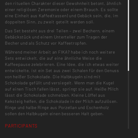
den rituellen Charakter dieser Gewohnheit betont, ähnlich
einer religiösen Zeremonie oder einem Brauch. Es sollte
eine Einheit aus Kaffee(tassen) und Gebäck sein, die, im
doppelten Sinn, zu zweit geteilt werden soll.
Das Set besteht aus drei Teilen – zwei Bechern, einem
Gebäckstück und einem Unterteller zum Tragen der
Becher und als Schutz vor Kaffeetropfen.
Während meiner Arbeit an FIKA? habe ich noch weitere
Sets entwickelt, die auf eine ähnliche Weise die
Kaffeepause zelebrieren. Eine Idee, die ich etwas weiter
entwickelte, ist ein Set aus zwei Schalen für den Genuss
von heißer Schokolade. Die Halbkugeln sind mit
Schokolade gefüllt und versiegelt. Wenn man die Kugel
auf einen Tisch fallen lässt, springt sie auf. Heiße Milch
lässt die Schokolade schmelzen. Kleine Löffel aus
Keksteig helfen, die Schokolade in der Milch aufzulösen.
Ringe und halbe Ringe aus Porzellan und Eschenholz
sollen den Halbkugeln einen besseren Halt geben.
PARTICIPANTS
Sarah Bräuner